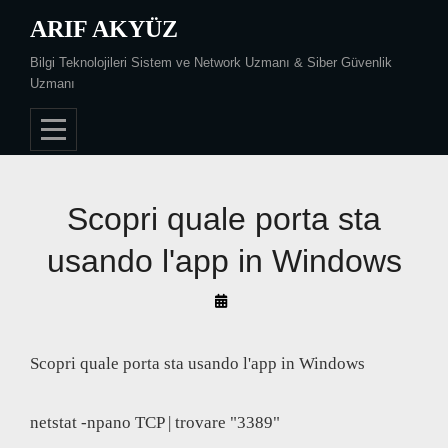
Skip
ARIF AKYÜZ
to
Bilgi Teknolojileri Sistem ve Network Uzmanı & Siber Güvenlik
content
Uzmanı
Scopri quale porta sta
usando l'app in Windows
By
Arif
Akyüz
Scopri quale porta sta usando l'app in Windows
netstat -npano TCP | trovare "3389"