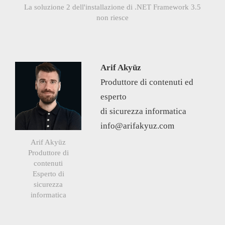
La soluzione 2 dell'installazione di .NET Framework 3.5
non riesce
Arif Akyüz
Produttore di contenuti ed
esperto
di sicurezza informatica
info@arifakyuz.com
Arif Akyüz
Produttore di
contenuti
Esperto di
sicurezza
informatica