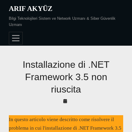
Skip
ARIF AKYÜZ
to
Bilgi Teknolojileri Sistem ve Network Uzmanı & Siber Güvenlik
content
Uzmanı
Installazione di .NET
Framework 3.5 non
riuscita
By
Arif
Akyüz
In questo articolo viene descritto come risolvere il
problema in cui l'installazione di .NET Framework 3.5