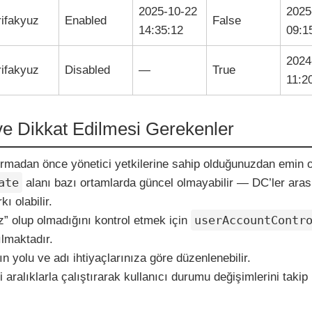
2025-10-22
2025
rifakyuz
Enabled
False
14:35:12
09:1
2024
rifakyuz
Disabled
—
True
11:2
 ve Dikkat Edilmesi Gerekenler
ırmadan önce yönetici yetkilerine sahip olduğunuzdan emin o
ate
alanı bazı ortamlarda güncel olmayabilir — DC’ler aras
kı olabilir.
userAccountContr
z” olup olmadığını kontrol etmek için
ılmaktadır.
 yolu ve adı ihtiyaçlarınıza göre düzenlenebilir.
 aralıklarla çalıştırarak kullanıcı durumu değişimlerini takip