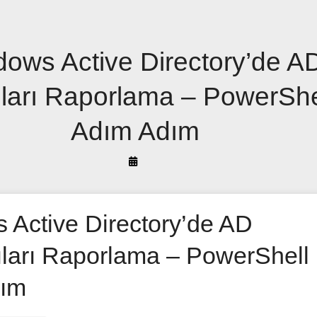
ows Active Directory’de A
ıları Raporlama – PowerShel
Adım Adım
By
Arif
Akyüz
 Active Directory’de AD
ıları Raporlama – PowerShell 
dım