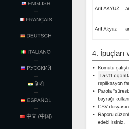
ENGLISH
Arif AKYUZ
a
FRANÇAIS
Arif Akyuz
a
DEUTSCH
ITALIANO
4. İpuçları
РУССКИЙ
Komutu çalışt
LastLogonD
replikasyon far
हिन्दी
Parola “süresi
bayrağı kullan
ESPAÑOL
CSV dosyasının
Raporu düzenli
中文 (中国)
edebilirsiniz.