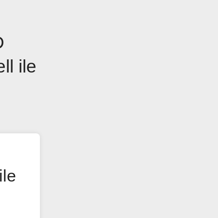
D
l ile
ile