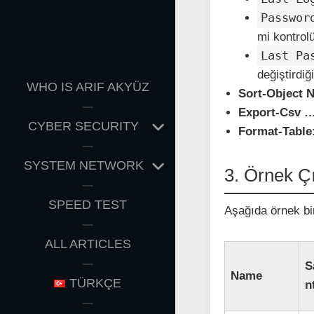
Passwor
mi kontrolü
Last Pa
değiştirdiğ
WHO IS ARIF AKYÜZ
Sort-Object 
Export-Csv …
EXPAND
CYBER SECURITY
Format-Table
CHILD
MENU
EXPAND
SYSTEM NETWORK
3. Örnek Çı
CHILD
MENU
SPEED TEST
Aşağıda örnek bir
ALL ARTICLES
S
Name
TÜRKÇE
n