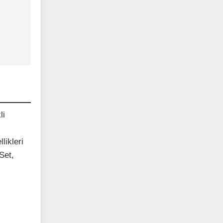
li
likleri
Set,