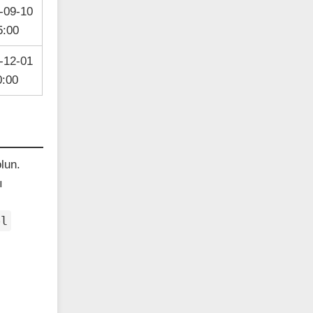
-09-10
5:00
-12-01
0:00
lun.
ı
ol