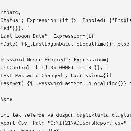
led"}}}, `

onDate) {$_.LastLogonDate.ToLocalTime()} else 
ountControl -band 0x10000) -ne 0 }}, `

dLastSet) {$_.PasswordLastSet.ToLocalTime()} e
Name

sını tek seferde ve düzgün başlıklarla oluştur
Export-Csv -Path "C:\IT21\ADUsersReport.csv" 
ation -Encoding UTF8
