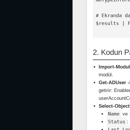
# Ekranda da
$results | F
2. Kodun P
Import-Modul
modül.
Get-ADUser -F
getirir: Enab
userAccountCo
Select-Object
Name
ve
Status
:
Last Lo