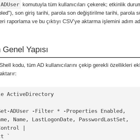
-ADUser
komutuyla tüm kullanıcıları çekerek; etkinlik dur
ed”), son giriş tarihi, parola son değiştirilme tarihi, parola 
ileri raporlama ve bu çıktıyı CSV’ye aktarma işlemini adım a
 Genel Yapısı
ell kodu, tüm AD kullanıcılarını çekip gerekli özellikleri ek
aktarır:
e ActiveDirectory

Get-ADUser -Filter * -Properties Enabled, 
ame, Name, LastLogonDate, PasswordLastSet, 
ontrol |

t `
