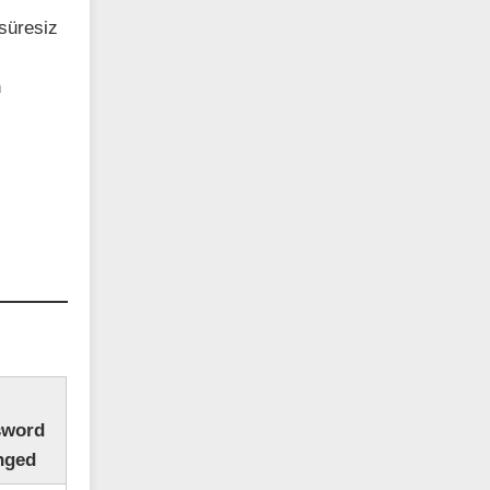
 süresiz
n
sword
nged