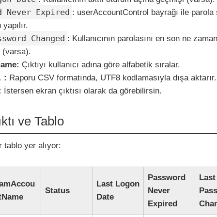
d Never Expired
: userAccountControl bayrağı ile parola
 yapılır.
ssword Changed
: Kullanıcının parolasını en son ne zama
i (varsa).
Name:
Çıktıyı kullanıcı adına göre alfabetik sıralar.
 :
Raporu CSV formatında, UTF8 kodlamasıyla dışa aktarır.
:
İstersen ekran çıktısı olarak da görebilirsin.
ktı ve Tablo
 tablo yer alıyor:
Password
Last
amAccou
Last Logon
Status
Never
Pas
tName
Date
Expired
Cha