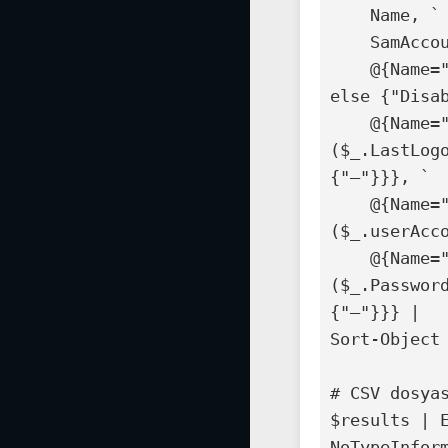
    Name, `

    SamAccountName, `

    @{Name="Status"; Expression={if ($_.Enabled) {"Enabled"} 
else {"Disab
    @{Name="Last Logon Date"; Expression={if 
($_.LastLog
{"—"}}}, `

    @{Name="Password Never Expired"; Expression={ 
($_.userAcc
    @{Name="Last Password Changed"; Expression={if 
($_.Passwor
{"—"}}} |

Sort-Object 
# CSV dosya
$results | 
NoTypeInform