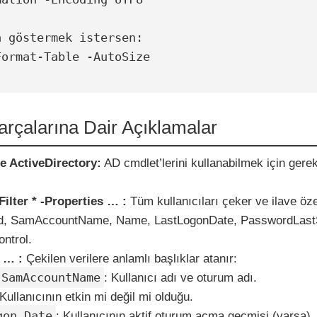
 göstermek istersen:

ormat-Table -AutoSize

arçalarına Dair Açıklamalar
e ActiveDirectory:
AD cmdlet’lerini kullanabilmek için gerek
ilter * -Properties … :
Tüm kullanıcıları çeker ve ilave özel
led, SamAccountName, Name, LastLogonDate, PasswordLast
ntrol.
 … :
Çekilen verilere anlamlı başlıklar atanır:
SamAccountName
: Kullanıcı adı ve oturum adı.
 Kullanıcının etkin mi değil mi olduğu.
gon Date
: Kullanıcının aktif oturum açma geçmişi (varsa).