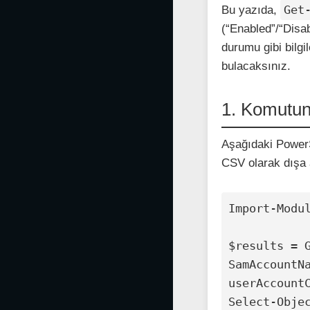
Get
Bu yazıda,
(“Enabled”/“Disabl
durumu gibi bilg
bulacaksınız.
1. Komutun
Aşağıdaki PowerSh
CSV olarak dışa 
Import-Modul
$results = 
SamAccountN
userAccountC
Select-Objec