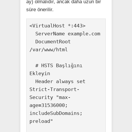
ay) olmalıdır, ancak daha uzun bir
süre önerilir.
<VirtualHost *:443>

  ServerName example.com

  DocumentRoot 
/var/www/html

  # HSTS Başlığını 
Ekleyin

  Header always set 
Strict-Transport-
Security "max-
age=31536000; 
includeSubDomains; 
preload"
