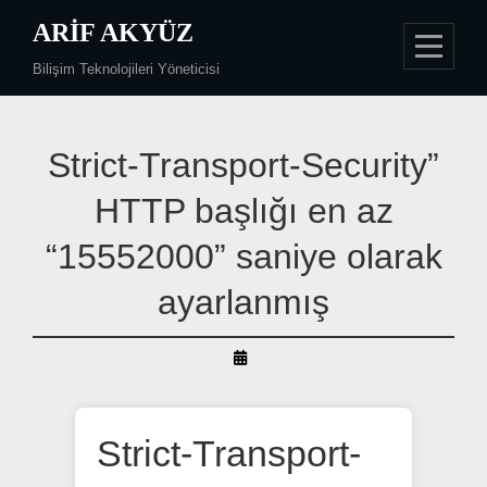
Skip
ARIF AKYÜZ
to
Bilişim Teknolojileri Yöneticisi
content
Yazı
gezinmesi
Strict-Transport-Security”
HTTP başlığı en az
“15552000” saniye olarak
ayarlanmış
By
Arif
Akyüz
Strict-Transport-