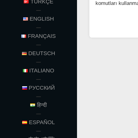
TÜRKÇE
komutları kullanm
ENGLISH
FRANÇAIS
DEUTSCH
ITALIANO
РУССКИЙ
हिन्दी
ESPAÑOL