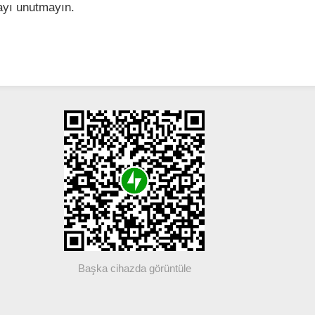
ayı unutmayın.
Başka cihazda görüntüle