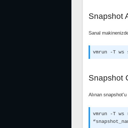
Snapshot 
Sanal makinenizde
vmrun -T ws 
Snapshot 
Alınan snapshot’u 
vmrun -T ws 
“snapshot_na