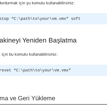
urdurmak için şu komutu kullanabilirsiniz:
stop “C:\path\to\your\vm.vmx” soft
akineyi Yeniden Başlatma
için bu komutu kullanabilirsiniz:
reset “C:\path\to\your\vm.vmx”
lma ve Geri Yükleme