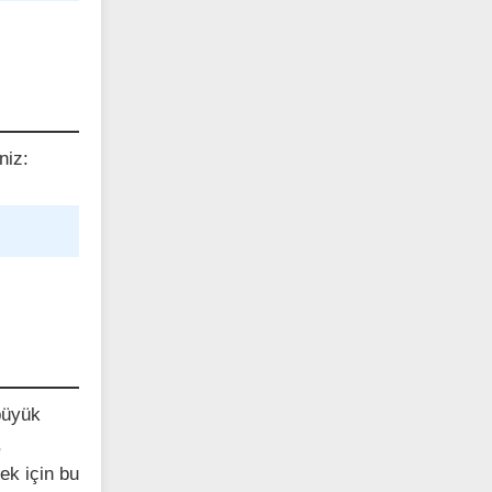
niz:
büyük
,
mek için bu