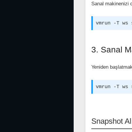
Sanal makinenizi d
vmrun -T ws 
3. Sanal M
Yeniden başlatmak 
vmrun -T ws 
Snapshot A