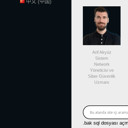
中文 (中国)
Arif Akyüz
Sistem
Network
Yöneticisi ve
Siber Güvenlik
Uzmanı
.bak sql dosyası açm