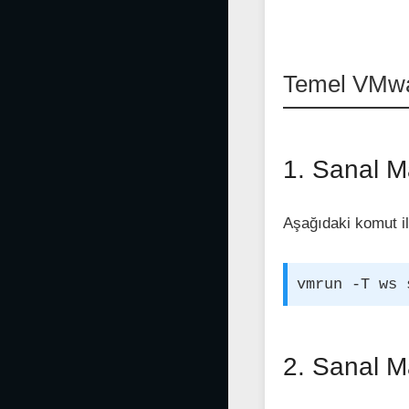
Temel VMwa
1. Sanal M
Aşağıdaki komut il
vmrun -T ws 
2. Sanal M