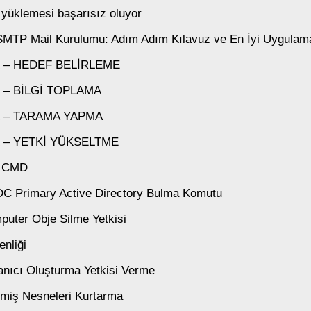
yüklemesi başarısız oluyor
 SMTP Mail Kurulumu: Adım Adım Kılavuz ve En İyi Uygulam
K – HEDEF BELİRLEME
 – BİLGİ TOPLAMA
K – TARAMA YAPMA
K – YETKİ YÜKSELTME
a CMD
PDC Primary Active Directory Bulma Komutu
puter Obje Silme Yetkisi
enliği
lanıcı Oluşturma Yetkisi Verme
inmiş Nesneleri Kurtarma