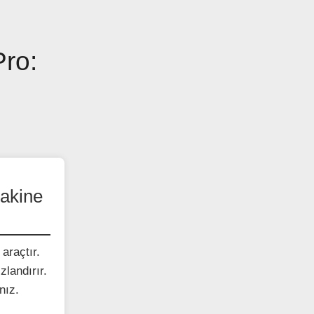
Pro:
Makine
araçtır.
zlandırır.
nız.