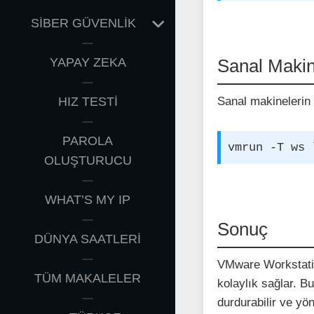
EXPAND
SİBER GÜVENLİK
CHILD
MENU
YAPAY ZEKA
Sanal Maki
HIZ TESTİ
Sanal makinelerin 
PAROLA
vmrun -T ws 
OLUŞTURUCU
WHAT’S MY IP
Sonuç
DÜNYA SAATLERİ
VMware Workstatio
TÜM MAKALELER
kolaylık sağlar. Bu
durdurabilir ve yön