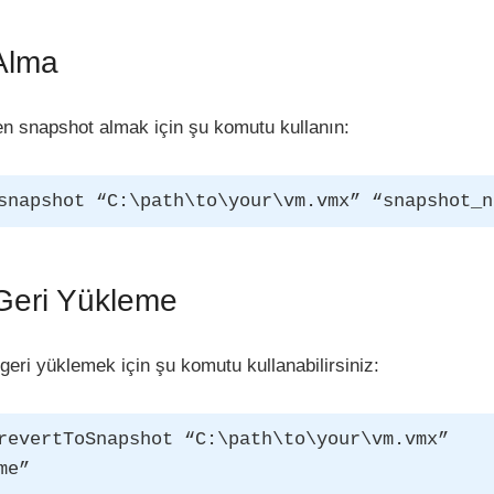
Alma
n snapshot almak için şu komutu kullanın:
snapshot “C:\path\to\your\vm.vmx” “snapshot_n
Geri Yükleme
geri yüklemek için şu komutu kullanabilirsiniz:
revertToSnapshot “C:\path\to\your\vm.vmx”
me”