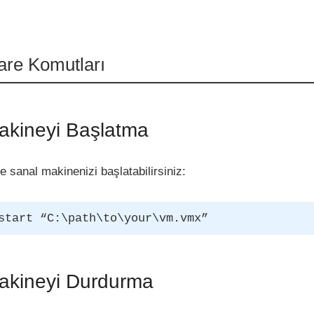
re Komutları
akineyi Başlatma
e sanal makinenizi başlatabilirsiniz:
start “C:\path\to\your\vm.vmx”
akineyi Durdurma