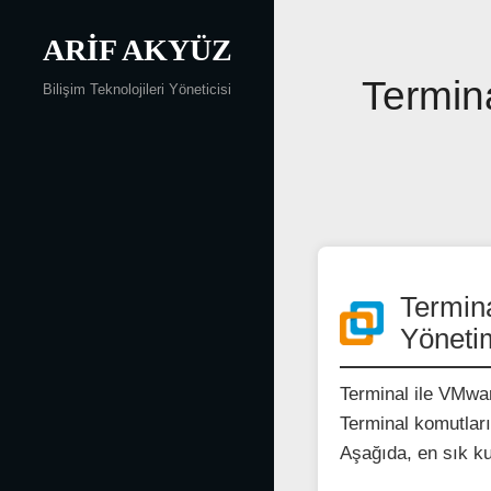
Skip
to
ARIF AKYÜZ
Yazı
content
gezinmesi
Termin
Bilişim Teknolojileri Yöneticisi
Termin
Yöneti
Terminal ile VMwar
Terminal komutları,
Aşağıda, en sık ku