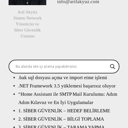
info@arifakyuz.com
Arif Akyüz
Sistem Network
Yöneticisi ve
Siber Güvenlik
Uzmanı
.bak sql dosyası açma ve import etme işlemi
.NET Framework 3.5 yüklemesi başarısız oluyor
“Home Assistant ile SMTP Mail Kurulumu: Adım
Adım Kılavuz ve En İyi Uygulamalar
1. SİBER GÜVENLİK – HEDEF BELİRLEME
2. SİBER GÜVENLİK – BİLGİ TOPLAMA
3. SİBER GÜVENLİK – TARAMA YAPMA