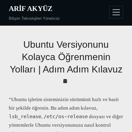
Skip
ARIF AKYÜZ
to
Bilişim Teknolojileri Yöneticisi
content
Yazı
Ubuntu Versiyonunu
gezinmesi
Kolayca Öğrenmenin
Yolları | Adım Adım Kılavuz
By
Arif
Akyüz
“Ubuntu işletim sisteminizin sürümünü hızlı ve basit
bir şekilde öğrenin. Bu adım adım kılavuz,
lsb_release
/etc/os-release
,
dosyası ve diğer
yöntemlerle Ubuntu versiyonunuzu nasıl kontrol