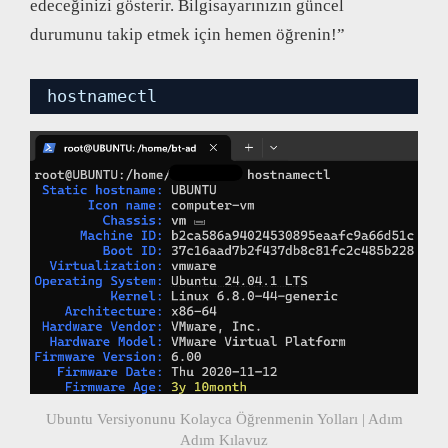
edeceğinizi gösterir. Bilgisayarınızın güncel
durumunu takip etmek için hemen öğrenin!”
hostnamectl
Ubuntu Versiyonunu Kolayca Öğrenmenin Yolları | Adım
Adım Kılavuz