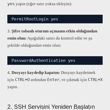
yes
yapın (eğer satır yoksa ekleyin):
PermitRootLogin yes
3.
Şifre tabanlı oturum açmanın etkin olduğundan
emin olun:
Aşağıdaki satırı da kontrol edin ve şu
şekilde olduğundan emin olun:
PasswordAuthentication yes
4.
Dosyayı kaydedip kapatın:
Dosyayı kaydetmek
CTRL+O
Enter
CTRL+X
için
ardından
, ve çıkmak için
yapın.
2. SSH Servisini Yeniden Başlatın