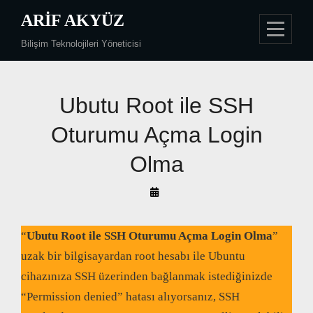
Skip
ARIF AKYÜZ
to
Bilişim Teknolojileri Yöneticisi
content
Yazı
Ubutu Root ile SSH
gezinmesi
Oturumu Açma Login
Olma
By
Arif
Akyüz
“
Ubutu Root ile SSH Oturumu Açma Login Olma
”
uzak bir bilgisayardan root hesabı ile Ubuntu
cihazınıza SSH üzerinden bağlanmak istediğinizde
“Permission denied” hatası alıyorsanız, SSH