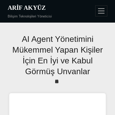
Skip
ARIF AKYÜZ
to
Bilişim Teknolojileri Yöneticisi
content
Yazı
AI Agent Yönetimini
gezinmesi
Mükemmel Yapan Kişiler
İçin En İyi ve Kabul
Görmüş Unvanlar
By
Arif
Akyüz