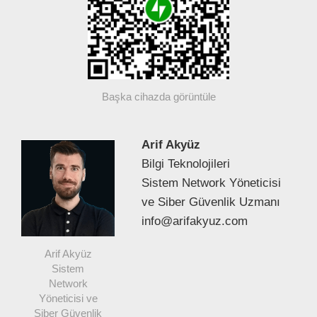
Başka cihazda görüntüle
Arif Akyüz
Bilgi Teknolojileri
Sistem Network Yöneticisi
ve Siber Güvenlik Uzmanı
info@arifakyuz.com
Arif Akyüz
Sistem
Network
Yöneticisi ve
Siber Güvenlik