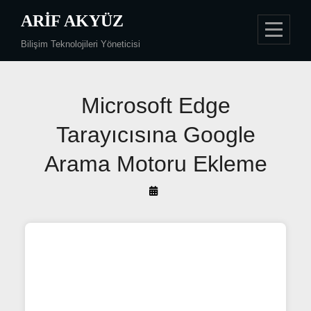
Skip
ARIF AKYÜZ
to
Bilişim Teknolojileri Yöneticisi
content
Yazı
Microsoft Edge
gezinmesi
Tarayıcısına Google
Arama Motoru Ekleme
By
Arif
Akyüz