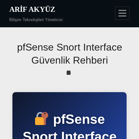
Skip
ARIF AKYÜZ
to
Bilişim Teknolojileri Yöneticisi
content
Yazı
pfSense Snort Interface
gezinmesi
Güvenlik Rehberi
By
Arif
Akyüz
pfSense
Snort Interface