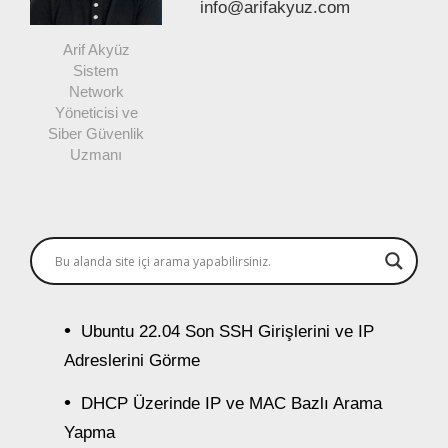
info@arifakyuz.com
Arif Akyüz
Sistem
Network
Yöneticisi ve
Siber Güvenlik
Uzmanı
Ubuntu 22.04 Son SSH Girişlerini ve IP
Adreslerini Görme
DHCP Üzerinde IP ve MAC Bazlı Arama
Yapma