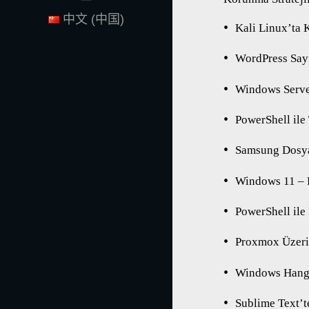
中文 (中国)
Kali Linux’ta 
WordPress Sayf
Windows Server
PowerShell ile
Samsung Dosya
Windows 11 – 
PowerShell ile 
Proxmox Üzeri
Windows Hangi
Sublime Text’t