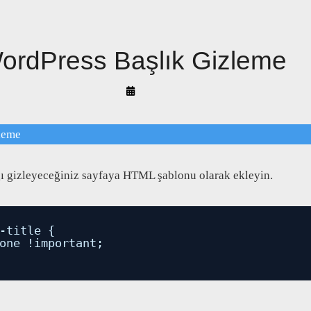
ordPress Başlık Gizleme
By
Arif
Akyüz
leme
ı gizleyeceğiniz sayfaya HTML şablonu olarak ekleyin.
-title {
one !important;