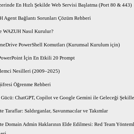
rinde En Hızlı Şekilde Web Servisi Başlatma (Port 80 & 443)
Agent Bağlantı Sorunları Çözüm Rehberi
e WAZUH Nasıl Kurulur?
OneDrive PowerShell Komutları (Kurumsal Kurulum için)
PowerPoint İçin En Etkili 20 Prompt
İşlemci Nesilleri (2009–2025)
Şifresi Öğrenme Rehberi
Gücü: ChatGPT, Copilot ve Google Gemini ile Geleceği Şekill
te Taraflar: Saldırganlar, Savunmacılar ve Takımlar
te Domain Admin Haklarının Elde Edilmesi: Red Team Yönteml
eri