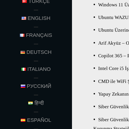
TÜRKÇE
Windows 11 Üze
Ubuntu WAZUH 
ENGLISH
Ubuntu Üzerin
FRANÇAIS
Arif Akyüz – 
DEUTSCH
Copilot 365 – 
Intel Core i5 
ITALIANO
CMD ile WiFi 
РУССКИЙ
Yapay Zekanın 
हिन्दी
Siber Güvenlik
Siber Güvenlik
ESPAÑOL
Korunma Stratejil