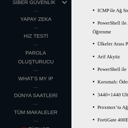
EXPAND
SİBER GÜVENLİK
CHILD
ICMP ile Ağ So
MENU
YAPAY ZEKA
PowerShell ile
Öğrenme
HIZ TESTİ
Ülkeler Arası P
PAROLA
Arif Akyüz
OLUŞTURUCU
PowerShell ile
WHAT’S MY IP
Korumalı: Öde
3440×1440 Ultr
DÜNYA SAATLERİ
Proxmox’ta Ağ 
TÜM MAKALELER
FortiGate 400E