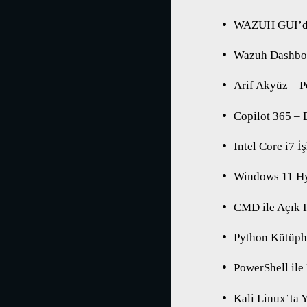
WAZUH GUI’de
Wazuh Dashboar
Arif Akyüz – P
Copilot 365 – 
Intel Core i7 
Windows 11 H
CMD ile Açık 
Python Kütüpha
PowerShell ile
Kali Linux’ta 