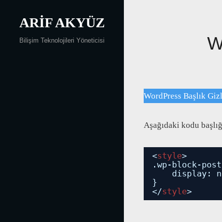
Skip
ARIF AKYÜZ
to
content
Yazı
W
Bilişim Teknolojileri Yöneticisi
gezinmesi
WordPress Başlık Giz
Aşağıdaki kodu başlığ
<
style
>
.wp-block-post
display: n
}
</
style
>