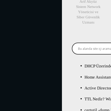
Arif Akyüz
Sistem Network
Yöneticisi ve
Siber Güvenlik
Uzmanı
DHCP Üzerinde
Home Assistant
Active Directo
TTL Nedir? Wi
certutil -dump