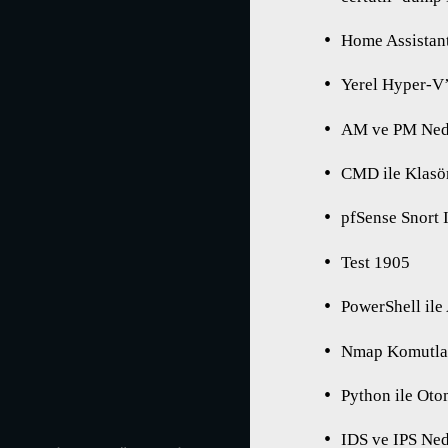
Home Assistant
Yerel Hyper-V
AM ve PM Ned
CMD ile Klasö
pfSense Snort 
Test 1905
PowerShell ile
Nmap Komutlar
Python ile Oto
IDS ve IPS Ned