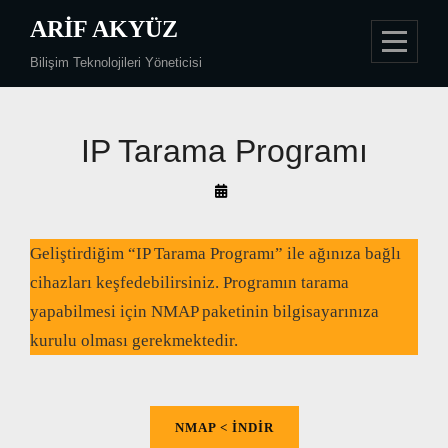
Skip
ARIF AKYÜZ
to
Bilişim Teknolojileri Yöneticisi
content
Yazı
IP Tarama Programı
gezinmesi
By
Arif
Akyüz
Geliştirdiğim “IP Tarama Programı” ile ağınıza bağlı
cihazları keşfedebilirsiniz. Programın tarama
yapabilmesi için NMAP paketinin bilgisayarınıza
kurulu olması gerekmektedir.
NMAP < INDIR