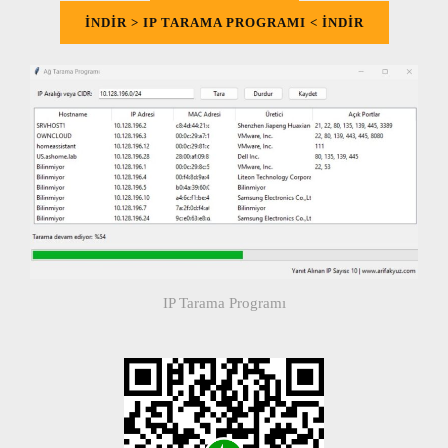
İNDİR > IP TARAMA PROGRAMI < İNDİR
IP Tarama Programı