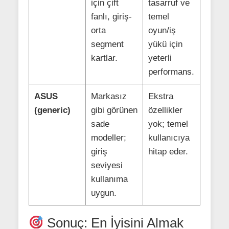
için çift
tasarruf ve
fanlı, giriş-
temel
orta
oyun/iş
segment
yükü için
kartlar.
yeterli
performans.
ASUS
Markasız
Ekstra
(generic)
gibi görünen
özellikler
sade
yok; temel
modeller;
kullanıcıya
giriş
hitap eder.
seviyesi
kullanıma
uygun.
Sonuç: En İyisini Almak