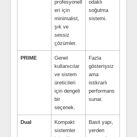
profesyonell
odaklı
eri için
soğutma
minimalist,
sistemi.
şık ve
sessiz
çözümler.
PRIME
Genel
Fazla
kullanıcılar
gösterişsiz
ve sistem
ama
üreticileri
istikrarlı
için dengeli
performans
bir
sunar.
seçenek.
Dual
Kompakt
Basit yapı,
sistemler
yerden