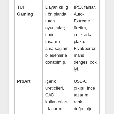
TUF
Dayanıklılığ
IP5X fanlar,
Gaming
ı ön planda
Auto-
tutan
Extreme
oyuncular;
üretim,
sade
çelik arka
tasarım
plaka.
ama sağlam
Fiyat/perfor
bileşenlerle
mans
donatılmış.
dengesi çok
iyi.
ProArt
İçerik
USB-C
üreticileri,
çıkışı, ince
CAD
tasarım,
kullanıcıları
renk
, tasarım
doğruluğu