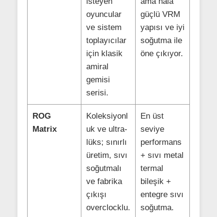
isteyen
ama hâlâ
oyuncular
güçlü VRM
ve sistem
yapısı ve iyi
toplayıcılar
soğutma ile
için klasik
öne çıkıyor.
amiral
gemisi
serisi.
ROG
Koleksiyonl
En üst
Matrix
uk ve ultra-
seviye
lüks; sınırlı
performans
üretim, sıvı
+ sıvı metal
soğutmalı
termal
ve fabrika
bileşik +
çıkışı
entegre sıvı
overclocklu.
soğutma.