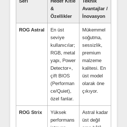
Seri
Hedef Kitle
Teknik
&
Avantajlar /
Özellikler
İnovasyon
ROG Astral
En üst
Mükemmel
seviye
soğutma,
kullanıcılar;
sessizlik,
RGB, metal
premium
yapı, Power
malzeme
Detector+,
kalitesi. En
çift BIOS
üst model
(Performan
olarak öne
ce/Quiet),
çıkıyor.
özel fanlar.
ROG Strix
Yüksek
Astral kadar
performans
üst değil