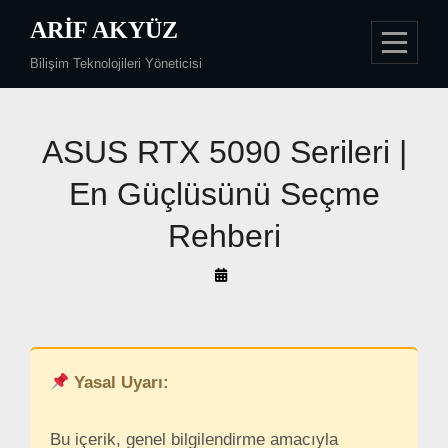
Skip
ARIF AKYÜZ
to
Bilişim Teknolojileri Yöneticisi
content
Yazı
ASUS RTX 5090 Serileri |
gezinmesi
En Güçlüsünü Seçme
Rehberi
By
Arif
Akyüz
Yasal Uyarı:
Bu içerik, genel bilgilendirme amacıyla