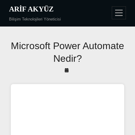
Skip
ARIF AKYÜZ
to
Bilişim Teknolojileri Yöneticisi
content
Yazı
Microsoft Power Automate
gezinmesi
Nedir?
By
Arif
Akyüz