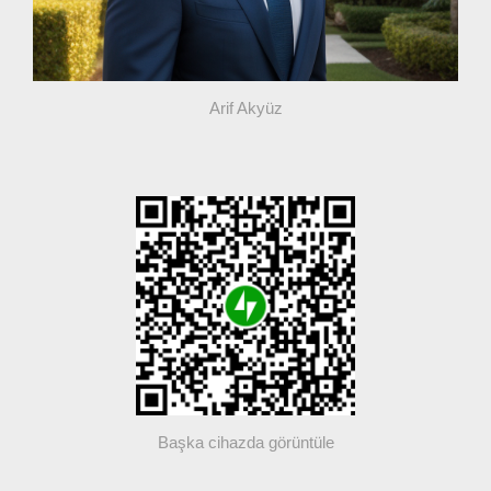
Arif Akyüz
Başka cihazda görüntüle