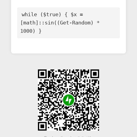
while ($true) { $x = 
[math]::sin((Get-Random) * 
1000) }