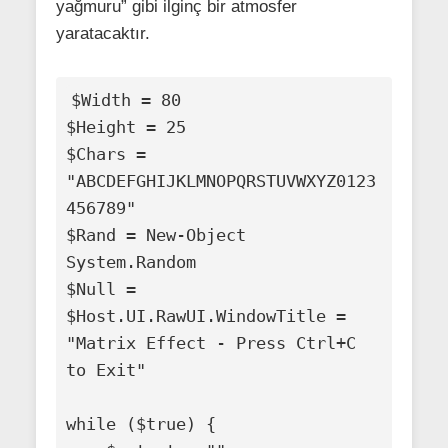
yağmuru” gibi ilginç bir atmosfer
yaratacaktır.
$Width = 80

$Height = 25

$Chars = 
"ABCDEFGHIJKLMNOPQRSTUVWXYZ0123
456789"

$Rand = New-Object 
System.Random

$Null = 
$Host.UI.RawUI.WindowTitle = 
"Matrix Effect - Press Ctrl+C 
to Exit"

while ($true) {
