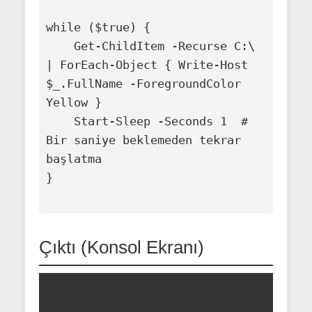
while ($true) {

    Get-ChildItem -Recurse C:\ 
| ForEach-Object { Write-Host 
$_.FullName -ForegroundColor 
Yellow }

    Start-Sleep -Seconds 1  # 
Bir saniye beklemeden tekrar 
başlatma

}

Çıktı (Konsol Ekranı)