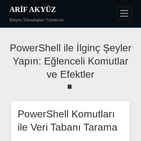
Skip
ARIF AKYÜZ
to
Bilişim Teknolojileri Yöneticisi
content
Yazı
PowerShell ile İlginç Şeyler
gezinmesi
Yapın: Eğlenceli Komutlar
ve Efektler
By
Arif
Akyüz
PowerShell Komutları
ile Veri Tabanı Tarama