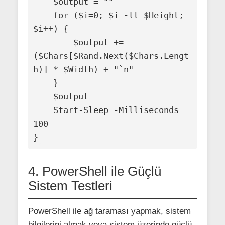
    $output = ""

    for ($i=0; $i -lt $Height; 
$i++) {

        $output += 
($Chars[$Rand.Next($Chars.Lengt
h)] * $Width) + "`n"

    }

    $output

    Start-Sleep -Milliseconds 
100

}
4. PowerShell ile Güçlü
Sistem Testleri
PowerShell ile ağ taraması yapmak, sistem
bilgilerini almak veya sistem üzerinde güçlü