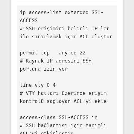
ip access-list extended SSH-
ACCESS

# SSH erişimini belirli IP'ler 
ile sınırlamak için ACL oluştur

permit tcp 
 any eq 22

# Kaynak IP adresini SSH 
portuna izin ver

line vty 0 4

# VTY hatları üzerinde erişim 
kontrolü sağlayan ACL'yi ekle

access-class SSH-ACCESS in

# SSH bağlantısı için tanımlı 
ACL'yi etkinleştir
