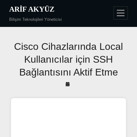
Skip
ARIF AKYÜZ
to
Bilişim Teknolojileri Yöneticisi
content
Yazı
Cisco Cihazlarında Local
gezinmesi
Kullanıcılar için SSH
Bağlantısını Aktif Etme
By
Arif
Akyüz