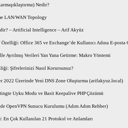
armaşıklaştırma) Nedir?
me LAN/WAN Topology
ir? – Artificial Intelligence – Arif Akyüz
 Özelliği: Office 365 ve Exchange’de Kullanıcı Adına E-post
lle Ayrılmış Verileri Yan Yana Getirme: Makro Yöntemi
liği: Şifrelerinizi Nasıl Korursunuz?
r 2022 Üzerinde Yeni DNS Zone Oluşturma (arifakyuz.local)
stingte Uyku Modu ve Basit Keepalive PHP Çözümü
nde OpenVPN Sunucu Kurulumu (Adım Adım Rehber)
i: En Çok Kullanılan 21 Protokol ve Anlamları