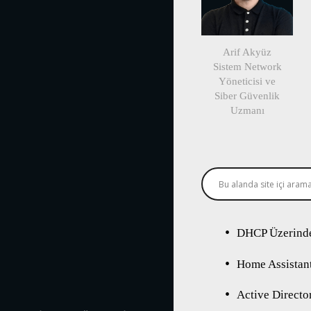
Arif Akyüz
Sistem Network
Yöneticisi ve
Siber Güvenlik
Uzmanı
DHCP Üzerinde
Home Assistant
Active Directo