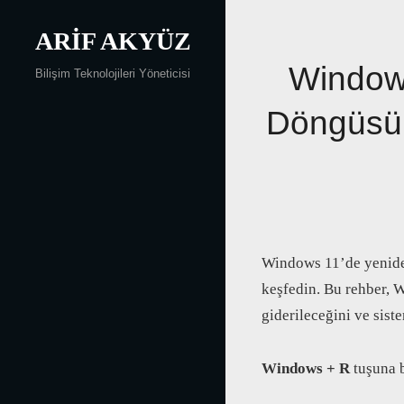
Skip
ARIF AKYÜZ
to
content
Yazı
Windows
Bilişim Teknolojileri Yöneticisi
gezinmesi
Döngüsün
Windows 11’de yeniden
keşfedin. Bu rehber, 
giderileceğini ve sist
Windows + R
tuşuna 