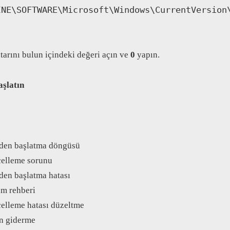
INE\SOFTWARE\Microsoft\Windows\CurrentVersion
arını bulun içindeki değeri açın ve
0
yapın.
aşlatın
den başlatma döngüsü
elleme sorunu
en başlatma hatası
m rehberi
elleme hatası düzeltme
n giderme