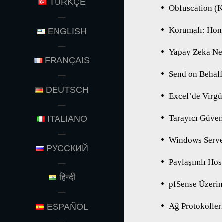
TÜRKÇE
Obfuscation (K
Korumalı: Ho
ENGLISH
Yapay Zeka Ned
FRANÇAIS
Send on Behalf
DEUTSCH
Excel’de Virgü
Tarayıcı Güven
ITALIANO
Windows Serve
РУССКИЙ
Paylaşımlı Ho
हिन्दी
pfSense Üzeri
Ağ Protokoller
ESPAÑOL