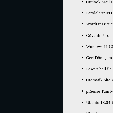
Outlook Mail G
Parolalarınızı
WordPress’te Y
Güvenli Parola 
Windows 11 Gö
Geri Dönüşüm 
PowerShell ile
Otomatik Site 
pfSense Tüm Me
Ubuntu 18.04’