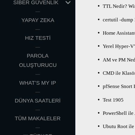
EXPAND
SİBER GÜVENLİK
TTL Nedir? Wi
CHILD
MENU
certutil -dump
YAPAY ZEKA
Home Assistant
HIZ TESTİ
Yerel Hyper-V
PAROLA
AM ve PM Ned
OLUŞTURUCU
CMD ile Klasö
WHAT’S MY IP
pfSense Snort 
Test 1905
DÜNYA SAATLERİ
PowerShell ile
TÜM MAKALELER
Ubutu Root il