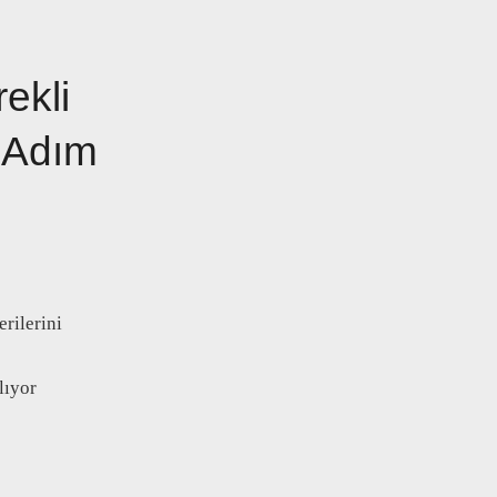
ekli
 Adım
rilerini
lıyor