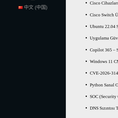
Cisco Cihazlar
中文 (中国)
Cisco Switch Ü
Ubuntu 22.04 
Uygulama Güven
Copilot 365 – 
Windows 11 CM
CVE-2026-3143
Python Sanal 
SOC (Security 
DNS Sızıntısı T