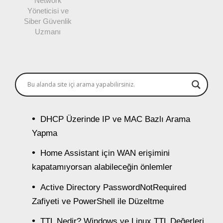
Network
Yöneticisi ve
Siber Güvenlik
Uzmanı
DHCP Üzerinde IP ve MAC Bazlı Arama
Yapma
Home Assistant için WAN erişimini
kapatamıyorsan alabileceğin önlemler
Active Directory PasswordNotRequired
Zafiyeti ve PowerShell ile Düzeltme
TTL Nedir? Windows ve Linux TTL Değerleri