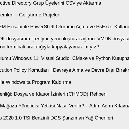
Active Directory Grup Üyelerini CSV’ye Aktarma
mleri – Geliştirme Projeleri
 Hesabı ile PowerShell Oturumu Açma ve PsExec Kullan
DK dosyasının içeriğini, yeni oluşturacağımız VMDK dosyası
n terminali aracılığıyla kopyalayamaz mıyız?
ulumu Windows 11: Visual Studio, CMake ve Python Kütüpha
ution Policy Komutları | Devreye Alma ve Devre Dışı Bıra
ile Windows’ta Program Kaldırma
liği: Dosya ve Klasör İzinleri (CHMOD) Rehberi
aza Yöneticisi Yetkisi Nasıl Verilir? – Adım Adım Kılavu
 2020 1.0 TSI Benzinli DGS Şanzıman Yağ Önerileri