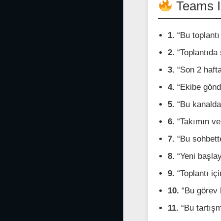
Teams İç
1.
“Bu toplantı
2.
“Toplantıda 
3.
“Son 2 hafta
4.
“Ekibe gönde
5.
“Bu kanaldaki
6.
“Takımın veri
7.
“Bu sohbette
8.
“Yeni başlay
9.
“Toplantı iç
10.
“Bu görev l
11.
“Bu tartışm