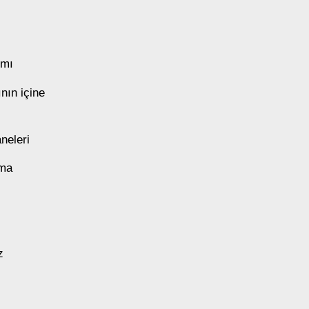
ımı
nın içine
neleri
kma
z