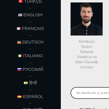
TÜRKÇE
ENGLISH
FRANÇAIS
Arif Akyüz
DEUTSCH
Sistem
Network
ITALIANO
Yöneticisi ve
Siber Güvenlik
Uzmanı
РУССКИЙ
हिन्दी
ESPAÑOL