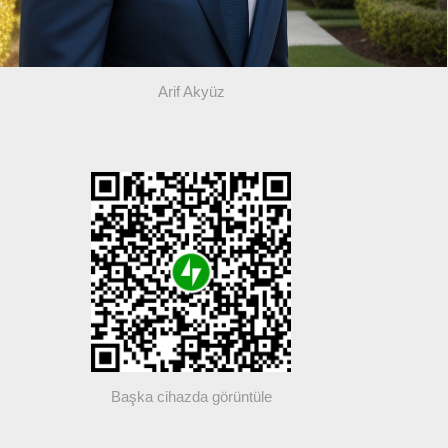
Arif Akyüz
Başka cihazda görüntüle