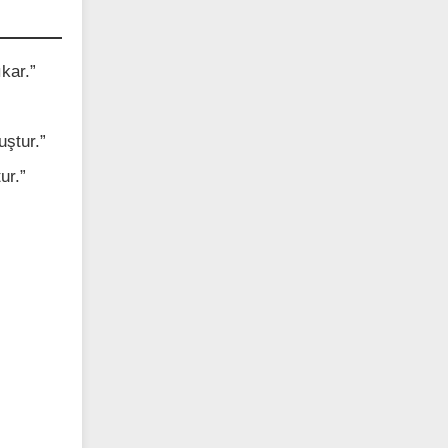
kar.”
uştur.”
ur.”