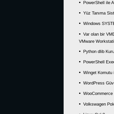
PowerShell ile 
Yüz Tanıma Siste
Windows SYSTEM
Var olan bir VM
VMware Workstatio
Python dlib Kur
PowerShell Exec
Winget Komutu 
WordPress Güven
WooCommerce Mağ
Volkswagen Polo