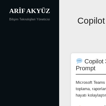
Skip
to
ARIF AKYÜZ
content
Yazı
Copilot
Bilişim Teknolojileri Yöneticisi
gezinmesi
Copilot 
Prompt
Microsoft Teams ü
toplama, raporlam
hayatı kolaylaşt