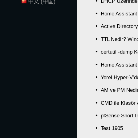
DHCP Üzerinde
中文 (中国)
Home Assistant 
Active Director
TTL Nedir? Wind
certutil -dump K
Home Assistant 
Yerel Hyper-V’
AM ve PM Nedi
CMD ile Klasör
pfSense Snort I
Test 1905