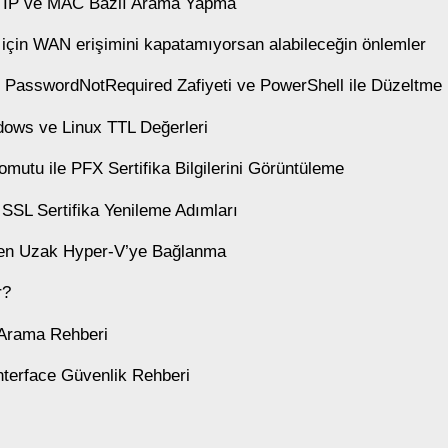
 IP ve MAC Bazlı Arama Yapma
için WAN erişimini kapatamıyorsan alabileceğin önlemler
y PasswordNotRequired Zafiyeti ve PowerShell ile Düzeltme
ows ve Linux TTL Değerleri
omutu ile PFX Sertifika Bilgilerini Görüntüleme
SSL Sertifika Yenileme Adımları
den Uzak Hyper-V’ye Bağlanma
r?
 Arama Rehberi
nterface Güvenlik Rehberi