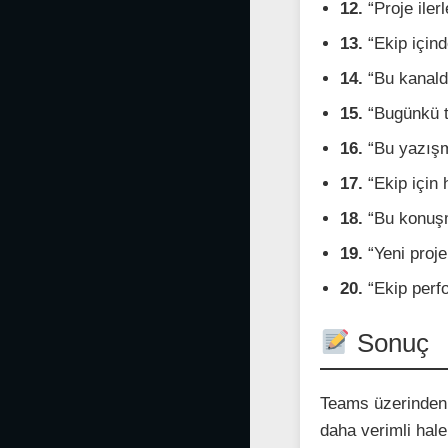
12.
“Proje iler
13.
“Ekip içind
14.
“Bu kanalda
15.
“Bugünkü to
16.
“Bu yazışma
17.
“Ekip için h
18.
“Bu konuşma
19.
“Yeni proje
20.
“Ekip perfo
Sonuç
Teams üzerinden Co
daha verimli hale