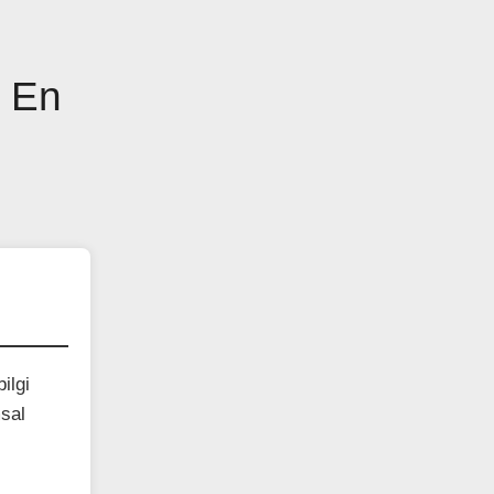
n En
ilgi
msal