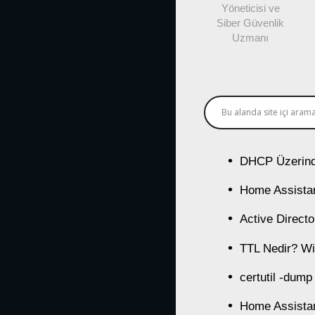
Yöneticisi ve
Siber Güvenlik
Uzmanı
DHCP Üzerind
Home Assistan
Active Direct
TTL Nedir? Wi
certutil -dump
Home Assistan