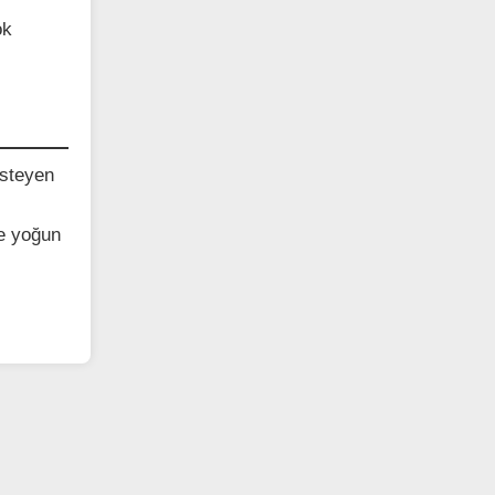
ok
isteyen
ve yoğun