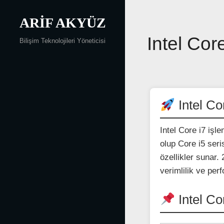
Skip
to
ARIF AKYÜZ
content
Yazı
Intel Cor
Bilişim Teknolojileri Yöneticisi
gezinmesi
Intel Co
Intel Core i7 işl
olup Core i5 seri
özellikler sunar
verimlilik ve pe
Intel Co