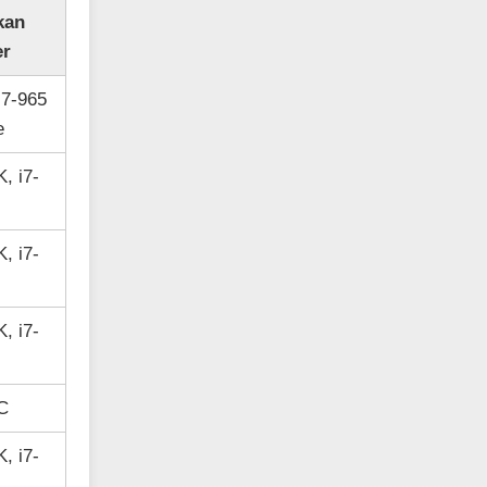
kan
er
i7-965
e
, i7-
, i7-
, i7-
5C
, i7-