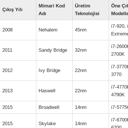
Mimari Kod
Üretim
Öne Çı
Çıkış Yılı
Adı
Teknolojisi
Modell
i7-920, 
2008
Nehalem
45nm
Extrem
i7-2600K
2011
Sandy Bridge
32nm
2700K
i7-3770K
2012
Ivy Bridge
22nm
3770
i7-4770K
2013
Haswell
22nm
4790K
2015
Broadwell
14nm
i7-577
i7-6700K
2015
Skylake
14nm
6700