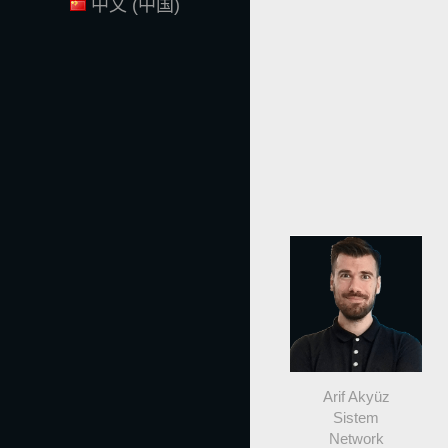
中文 (中国)
Arif Akyüz
Sistem
Network