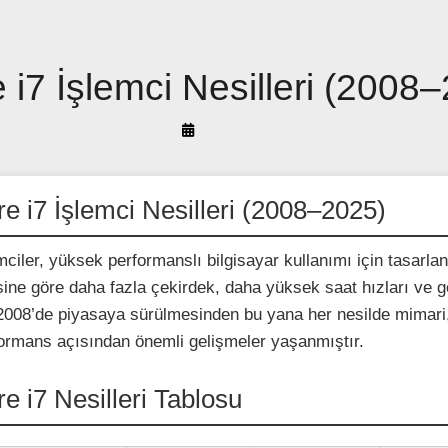
e i7 İşlemci Nesilleri (2008
By
Arif
Akyüz
re i7 İşlemci Nesilleri (2008–2025)
emciler, yüksek performanslı bilgisayar kullanımı için tasarla
sine göre daha fazla çekirdek, daha yüksek saat hızları ve g
. 2008’de piyasaya sürülmesinden bu yana her nesilde mimari
rformans açısından önemli gelişmeler yaşanmıştır.
re i7 Nesilleri Tablosu