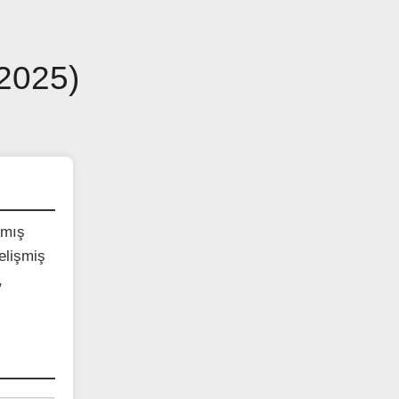
–2025)
nmış
elişmiş
,