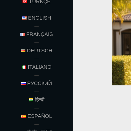
TÜRKÇE
ENGLISH
FRANÇAIS
DEUTSCH
ITALIANO
РУССКИЙ
हिन्दी
ESPAÑOL