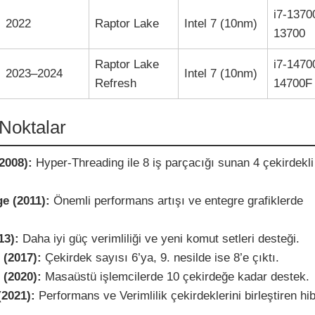
i7-1370
2022
Raptor Lake
Intel 7 (10nm)
13700
Raptor Lake
i7-1470
2023–2024
Intel 7 (10nm)
Refresh
14700F
Noktalar
(2008):
Hyper-Threading ile 8 iş parçacığı sunan 4 çekirdekli
e (2011):
Önemli performans artışı ve entegre grafiklerde
13):
Daha iyi güç verimliliği ve yeni komut setleri desteği.
 (2017):
Çekirdek sayısı 6’ya, 9. nesilde ise 8’e çıktı.
(2020):
Masaüstü işlemcilerde 10 çekirdeğe kadar destek.
(2021):
Performans ve Verimlilik çekirdeklerini birleştiren hib