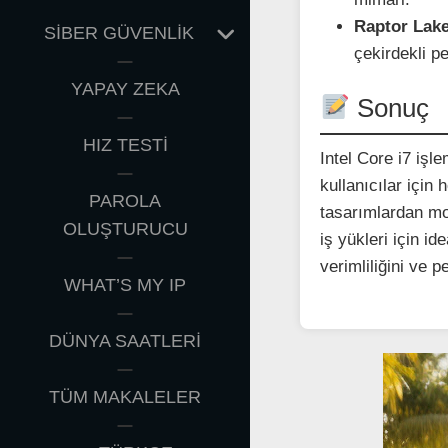
Raptor Lake
EXPAND
SİBER GÜVENLİK
çekirdekli p
CHILD
MENU
YAPAY ZEKA
Sonuç
HIZ TESTİ
Intel Core i7 işl
kullanıcılar için
PAROLA
tasarımlardan mo
OLUŞTURUCU
iş yükleri için i
verimliliğini ve 
WHAT’S MY IP
DÜNYA SAATLERİ
TÜM MAKALELER