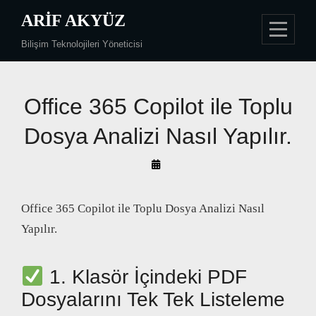
Skip
ARIF AKYÜZ
to
Bilişim Teknolojileri Yöneticisi
content
Yazı
Office 365 Copilot ile Toplu
gezinmesi
Dosya Analizi Nasıl Yapılır.
By
Arif
Akyüz
Office 365 Copilot ile Toplu Dosya Analizi Nasıl
Yapılır.
1. Klasör İçindeki PDF
Dosyalarını Tek Tek Listeleme