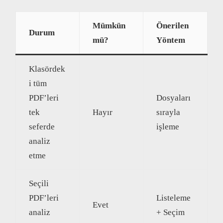
Mümkün
Önerilen
Durum
mü?
Yöntem
Klasördek
i tüm
PDF’leri
Dosyaları
tek
Hayır
sırayla
seferde
işleme
analiz
etme
Seçili
PDF’leri
Listeleme
Evet
analiz
+ Seçim