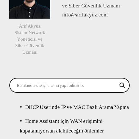
ve Siber Güvenlik Uzmanı
info@arifakyuz.com
Arif Akyüz
Sistem Network
Yöneticisi ve
Siber Güvenlik
Uzmanı
DHCP Üzerinde IP ve MAC Bazlı Arama Yapma
Home Assistant için WAN erişimini
kapatamıyorsan alabileceğin önlemler