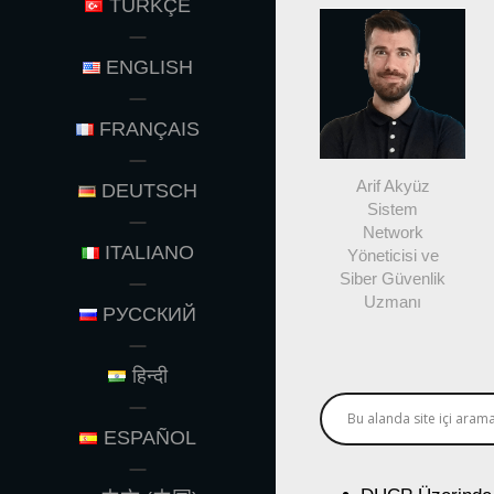
TÜRKÇE
ENGLISH
FRANÇAIS
Arif Akyüz
DEUTSCH
Sistem
Network
ITALIANO
Yöneticisi ve
Siber Güvenlik
Uzmanı
РУССКИЙ
हिन्दी
ESPAÑOL