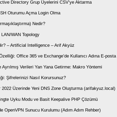
Active Directory Grup Üyelerini CSV’ye Aktarma
 SSH Oturumu Açma Login Olma
rmaşıklaştırma) Nedir?
e LAN/WAN Topology
? – Artificial Intelligence – Arif Akyüz
Özelliği: Office 365 ve Exchange’de Kullanıcı Adına E-pos
le Ayrılmış Verileri Yan Yana Getirme: Makro Yöntemi
ği: Şifrelerinizi Nasıl Korursunuz?
2022 Üzerinde Yeni DNS Zone Oluşturma (arifakyuz.local)
tingte Uyku Modu ve Basit Keepalive PHP Çözümü
de OpenVPN Sunucu Kurulumu (Adım Adım Rehber)