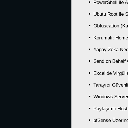
PowerShell ile 
Ubutu Root ile
Obfuscation (Ka
Korumalı: Hom
Yapay Zeka Nedir
Send on Behalf 
Excel’de Virgül
Tarayıcı Güvenli
Windows Server 
Paylaşımlı Hos
pfSense Üzerin