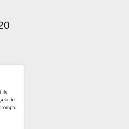
 20
 ile
 şekilde
 promptu