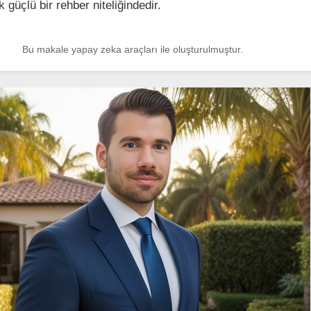
k güçlü bir rehber niteliğindedir.
Bu makale yapay zeka araçları ile oluşturulmuştur.