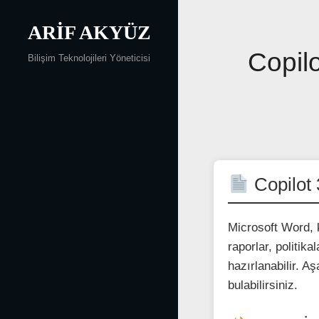
Skip
to
ARIF AKYÜZ
content
Yazı
Copilo
Bilişim Teknolojileri Yöneticisi
gezinmesi
Copilot 
Microsoft Word, 
raporlar, politik
hazırlanabilir. 
bulabilirsiniz.