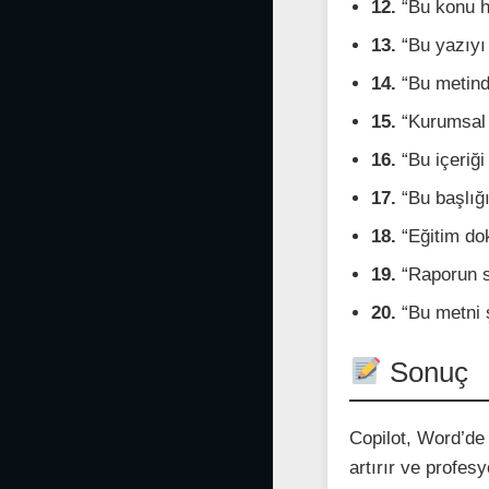
12.
“Bu konu h
13.
“Bu yazıyı
14.
“Bu metinde
15.
“Kurumsal k
16.
“Bu içeriği
17.
“Bu başlığı
18.
“Eğitim dok
19.
“Raporun so
20.
“Bu metni ş
Sonuç
Copilot, Word’de
artırır ve profes