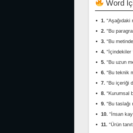
Word İçi
1.
“Aşağıdaki n
2.
“Bu paragraf
3.
“Bu metinden
4.
“İçindekiler
5.
“Bu uzun met
6.
“Bu teknik m
7.
“Bu içeriği d
8.
“Kurumsal bi
9.
“Bu taslağı 
10.
“İnsan kayn
11.
“Ürün tanıt