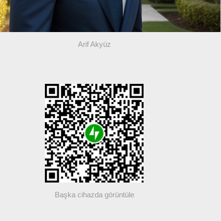
Arif Akyüz
Başka cihazda görüntüle