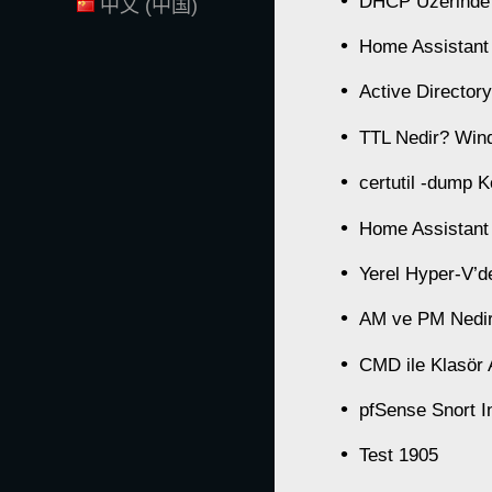
DHCP Üzerinde
中文 (中国)
Home Assistant 
Active Director
TTL Nedir? Wind
certutil -dump K
Home Assistant 
Yerel Hyper-V’
AM ve PM Nedi
CMD ile Klasör
pfSense Snort I
Test 1905