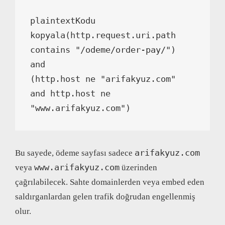
plaintextKodu 
kopyala
(http.request.uri.path 
contains "/odeme/order-pay/") 
and 
(http.host ne "arifakyuz.com" 
and http.host ne 
"www.
arifakyuz
.com")
arifakyuz.com
Bu sayede, ödeme sayfası sadece
www.arifakyuz.com
veya
üzerinden
çağrılabilecek. Sahte domainlerden veya embed eden
saldırganlardan gelen trafik doğrudan engellenmiş
olur.