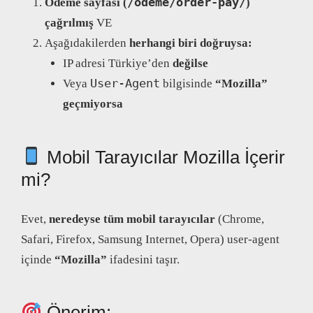
/odeme/order-pay/
Ödeme sayfası (
)
çağrılmış
VE
Aşağıdakilerden
herhangi biri doğruysa:
IP adresi Türkiye’den
değilse
User-Agent
Veya
bilgisinde
“Mozilla”
geçmiyorsa
Mobil Tarayıcılar Mozilla İçerir
mi?
Evet,
neredeyse tüm mobil tarayıcılar
(Chrome,
Safari, Firefox, Samsung Internet, Opera) user-agent
içinde
“Mozilla”
ifadesini taşır.
Önerim: