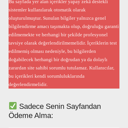
Bu sayfada yer alan içerikler yapay zekâ destekli
sistemler kullanılarak otomatik olarak
oluşturulmuştur. Sunulan bilgiler yalnızca genel
bilgilendirme amacı taşımakta olup, doğruluğu garanti
edilmemekte ve herhangi bir şekilde profesyonel
tavsiye olarak değerlendirilmemelidir. İçeriklerin test
edilmemiş olması nedeniyle, bu bilgilerden
doğabilecek herhangi bir doğrudan ya da dolaylı
zarardan site sahibi sorumlu tutulamaz. Kullanıcılar,
bu içerikleri kendi sorumluluklarında
değerlendirmelidir.
Sadece Senin Sayfandan
Ödeme Alma: