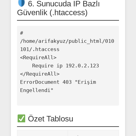
6. Sunucuda IP Bazlı
Güvenlik (.htaccess)
# 
/home/arifakyuz/public_html/010
101/.htaccess

<RequireAll>

    Require ip 192.0.2.123

</RequireAll>

ErrorDocument 403 "Erişim 
Engellendi"

Özet Tablosu