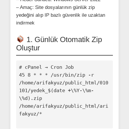
– Amaç: Site dosyalarının günlük zip
yedeğini alıp IP bazlı güvenlik ile uzaktan
indirmek
1. Günlük Otomatik Zip
Oluştur
# cPanel → Cron Job

45 8 * * * /usr/bin/zip -r 
/home/arifakyuz/public_html/010
101/yedek_$(date +\%Y-\%m-
\%d).zip 
/home/arifakyuz/public_html/ari
fakyuz/*
