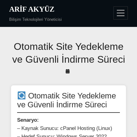
Skip
ARIF AKYÜZ
to
Bilişim Teknolojileri Yöneticisi
content
Yazı
Otomatik Site Yedekleme
gezinmesi
ve Güvenli İndirme Süreci
By
Arif
Akyüz
Otomatik Site Yedekleme
ve Güvenli İndirme Süreci
Senaryo:
– Kaynak Sunucu: cPanel Hosting (Linux)
– Hedef Sunucu: Windows Server 2022