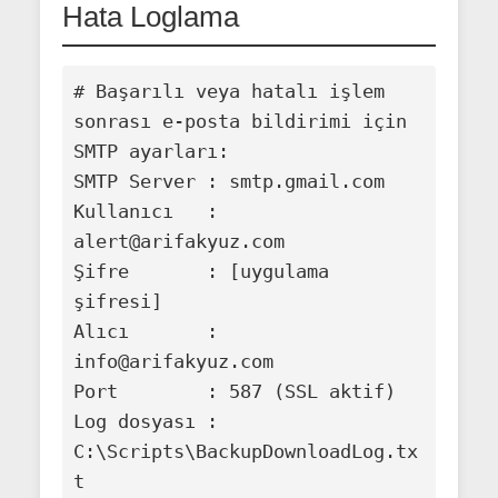
Hata Loglama
# Başarılı veya hatalı işlem 
sonrası e-posta bildirimi için 
SMTP ayarları:

SMTP Server : smtp.gmail.com

Kullanıcı   : 
alert@arifakyuz.com

Şifre       : [uygulama 
şifresi]

Alıcı       : 
info@arifakyuz.com

Port        : 587 (SSL aktif)

Log dosyası : 
C:\Scripts\BackupDownloadLog.tx
t
