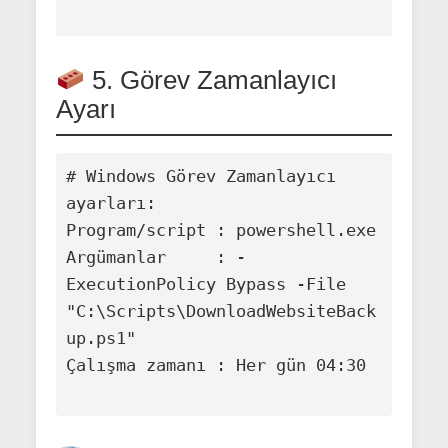
5. Görev Zamanlayıcı
Ayarı
# Windows Görev Zamanlayıcı 
ayarları:

Program/script : powershell.exe

Argümanlar     : -
ExecutionPolicy Bypass -File 
"C:\Scripts\DownloadWebsiteBack
up.ps1"

Çalışma zamanı : Her gün 04:30
