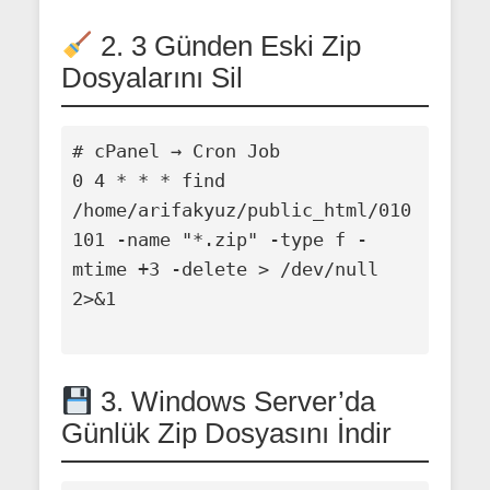
2. 3 Günden Eski Zip
Dosyalarını Sil
# cPanel → Cron Job

0 4 * * * find 
/home/arifakyuz/public_html/010
101 -name "*.zip" -type f -
mtime +3 -delete > /dev/null 
2>&1

3. Windows Server’da
Günlük Zip Dosyasını İndir