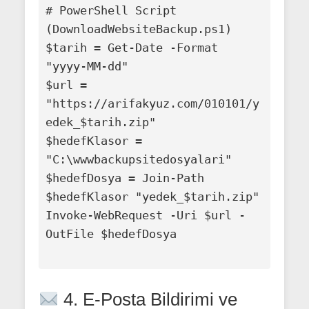
# PowerShell Script 
(DownloadWebsiteBackup.ps1)

$tarih = Get-Date -Format 
"yyyy-MM-dd"

$url = 
"https://arifakyuz.com/010101/y
edek_$tarih.zip"

$hedefKlasor = 
"C:\wwwbackupsitedosyalari"

$hedefDosya = Join-Path 
$hedefKlasor "yedek_$tarih.zip"

Invoke-WebRequest -Uri $url -
OutFile $hedefDosya

4. E-Posta Bildirimi ve