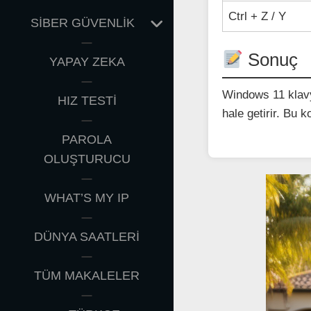
Ctrl + Z / Y
EXPAND
SİBER GÜVENLİK
CHILD
MENU
Sonuç
YAPAY ZEKA
Windows 11 klavye
HIZ TESTİ
hale getirir. Bu 
PAROLA
OLUŞTURUCU
WHAT’S MY IP
DÜNYA SAATLERİ
TÜM MAKALELER