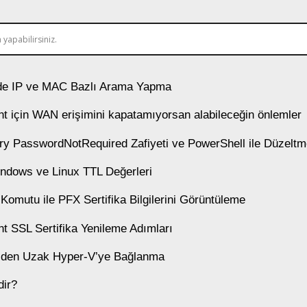
e IP ve MAC Bazlı Arama Yapma
t için WAN erişimini kapatamıyorsan alabileceğin önlemler
ory PasswordNotRequired Zafiyeti ve PowerShell ile Düzelt
ndows ve Linux TTL Değerleri
 Komutu ile PFX Sertifika Bilgilerini Görüntüleme
t SSL Sertifika Yenileme Adımları
V’den Uzak Hyper-V’ye Bağlanma
ir?