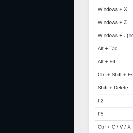
Windows + X
Windows + Z
Windows + . (n
Alt + Tab
Alt + F4
Ctrl + Shift + E
Shift + Delete
F2
F5
Ctrl + C / V / X