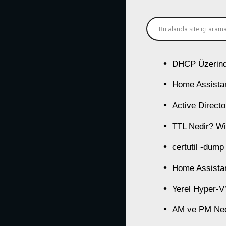
DHCP Üzerind
Home Assistan
Active Direct
TTL Nedir? Wi
certutil -dump
Home Assistan
Yerel Hyper-
AM ve PM Ned