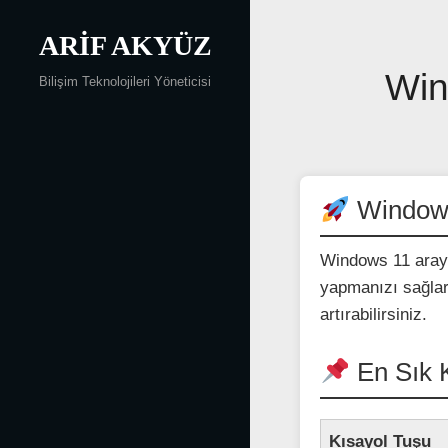
Skip
to
ARIF AKYÜZ
content
Yazı
Win
Bilişim Teknolojileri Yöneticisi
gezinmesi
Windows 
Windows 11 arayü
yapmanızı sağlar.
artırabilirsiniz.
En Sık K
Kısayol Tuşu