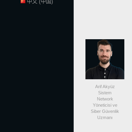
中文 (中国)
Arif Akyüz
Sistem
Network
Yöneticisi ve
Siber Güvenlik
Uzmanı