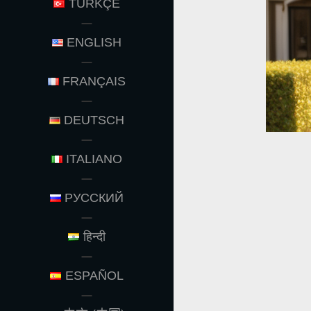
TÜRKÇE
ENGLISH
FRANÇAIS
DEUTSCH
ITALIANO
РУССКИЙ
हिन्दी
ESPAÑOL