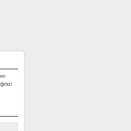
lem
ğinizi