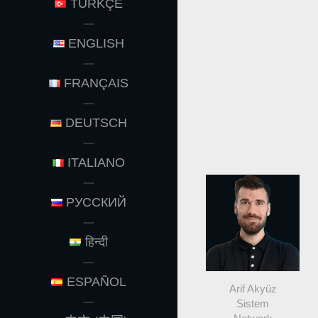
TÜRKÇE
ENGLISH
FRANÇAIS
DEUTSCH
ITALIANO
РУССКИЙ
हिन्दी
ESPAÑOL
Arif Akyüz
Sistem