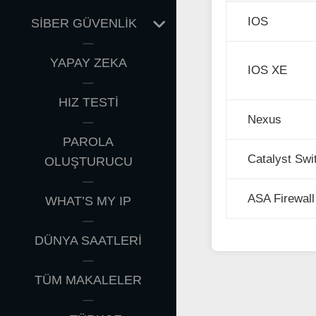
EXPAND
IOS
SİBER GÜVENLİK
CHILD
MENU
YAPAY ZEKA
IOS XE
HIZ TESTİ
Nexus
PAROLA
Catalyst Swi
OLUŞTURUCU
ASA Firewall
WHAT’S MY IP
DÜNYA SAATLERİ
TÜM MAKALELER