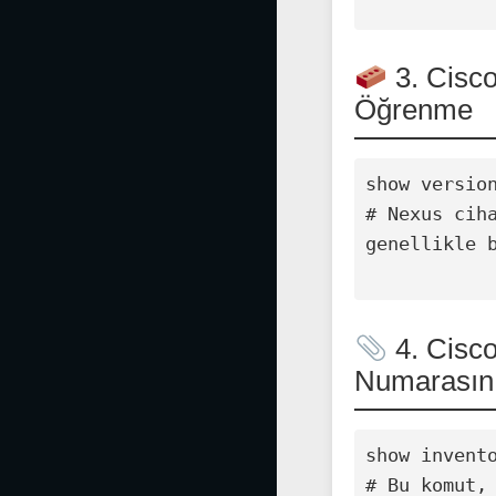
3. Cisco
Öğrenme
show version
# Nexus cih
genellikle b
4. Cisco
Numarasın
show invento
# Bu komut,