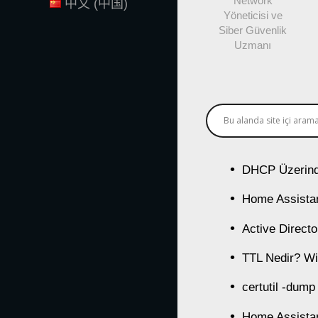
Network
中文 (中国)
Yöneticisi ve
Siber Güvenlik
Uzmanı
DHCP Üzerind
Home Assistan
Active Direct
TTL Nedir? Wi
certutil -dump
Home Assistan