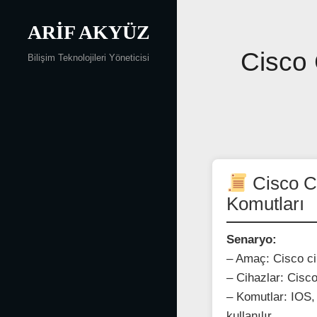
Skip
to
ARIF AKYÜZ
content
Yazı
Cisco 
Bilişim Teknolojileri Yöneticisi
gezinmesi
Cisco Ci
Komutları
Senaryo:
– Amaç: Cisco ci
– Cihazlar: Cisco 
– Komutlar: IOS, 
kullanılır.