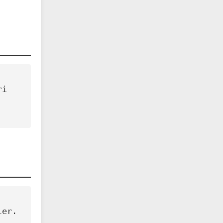
i 
er.
