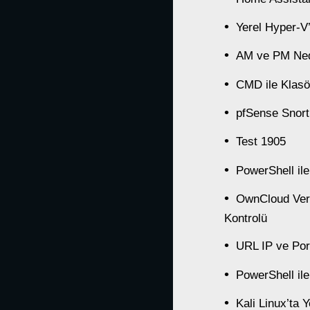
Yerel Hyper-
AM ve PM Ned
CMD ile Klasö
pfSense Snort
Test 1905
PowerShell il
OwnCloud Veri
Kontrolü
URL IP ve Por
PowerShell il
Kali Linux’ta 