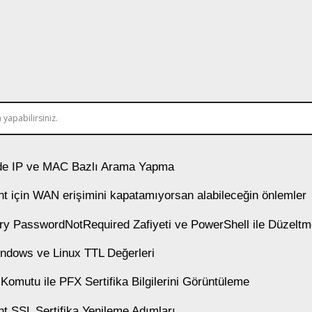
e IP ve MAC Bazlı Arama Yapma
t için WAN erişimini kapatamıyorsan alabileceğin önlemler
ory PasswordNotRequired Zafiyeti ve PowerShell ile Düzelt
ndows ve Linux TTL Değerleri
 Komutu ile PFX Sertifika Bilgilerini Görüntüleme
t SSL Sertifika Yenileme Adımları