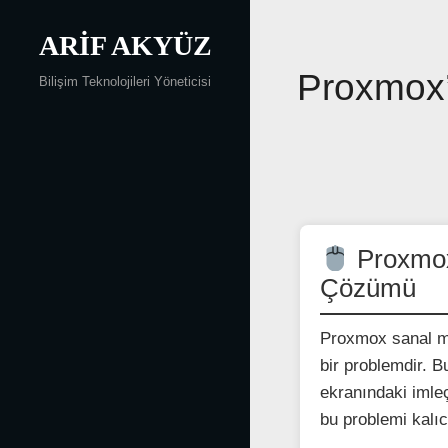
Skip
to
ARIF AKYÜZ
content
Yazı
Proxmox’
Bilişim Teknolojileri Yöneticisi
gezinmesi
Proxmox
Çözümü
Proxmox sanal m
bir problemdir. B
ekranındaki imleç
bu problemi kalıc