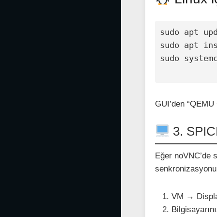
sudo apt upd
sudo apt ins
sudo systemc
GUI’den “QEMU G
3. SPICE
Eğer noVNC’de so
senkronizasyonu
VM → Disp
Bilgisayarın