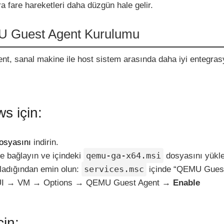
 fare hareketleri daha düzgün hale gelir.
 Guest Agent Kurulumu
, sanal makine ile host sistem arasında daha iyi entegra
s için:
dosyasını
indirin.
qemu-ga-x64.msi
e bağlayın ve içindeki
dosyasını yükle
services.msc
ladığından emin olun:
içinde “QEMU Guest
UI → VM → Options → QEMU Guest Agent →
Enable
çin: