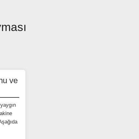
yması
nu ve
 yaygın
akine
 Aşağıda