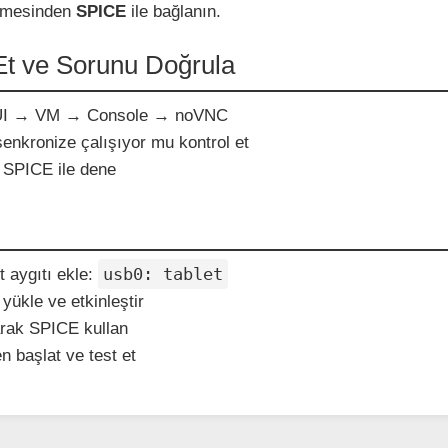
kmesinden
SPICE
ile bağlanın.
Et ve Sorunu Doğrula
UI → VM → Console → noVNC
senkronize çalışıyor mu kontrol et
 SPICE ile dene
usb0: tablet
 aygıtı ekle:
yükle ve etkinleştir
larak SPICE kullan
n başlat ve test et