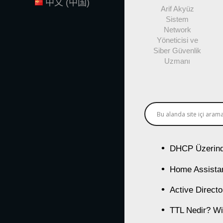
中文 (中国)
Arif Akyüz
Sistem
Network
Yöneticisi ve
Siber Güvenlik
Uzmanı
DHCP Üzerind
Home Assistan
Active Direct
TTL Nedir? Wi