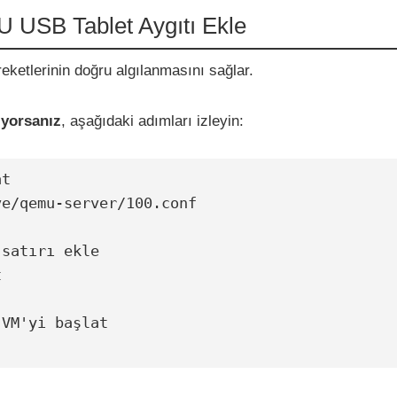
 USB Tablet Aygıtı Ekle
reketlerinin doğru algılanmasını sağlar.
iyorsanız
, aşağıdaki adımları izleyin:
t

e/qemu-server/100.conf

satırı ekle



VM'yi başlat
