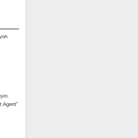
syon
yin.
 Agent”