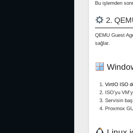
Bu işlemden sonra
2. QEMU
QEMU Guest Agent
sağlar.
Window
VirtIO ISO 
ISO’yu VM’y
Servisin baş
Proxmox G
Linux i