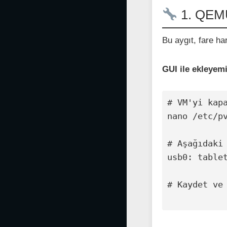
1. QEMU
Bu aygıt, fare ha
GUI ile ekleyem
# VM'yi kapa
nano /etc/pv
# Aşağıdaki 
usb0: tablet
# Kaydet ve 