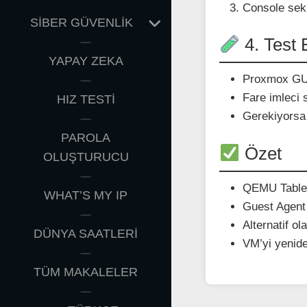
Console se
EXPAND
SİBER GÜVENLİK
CHILD
4. Test 
MENU
YAPAY ZEKA
Proxmox G
Fare imleci 
HIZ TESTİ
Gerekiyorsa
PAROLA
Özet
OLUŞTURUCU
QEMU Tablet
WHAT’S MY IP
Guest Agent 
Alternatif o
DÜNYA SAATLERİ
VM’yi yenide
TÜM MAKALELER