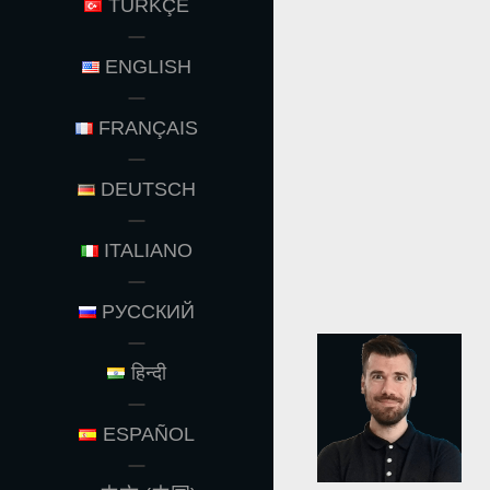
TÜRKÇE
ENGLISH
FRANÇAIS
DEUTSCH
ITALIANO
РУССКИЙ
हिन्दी
ESPAÑOL