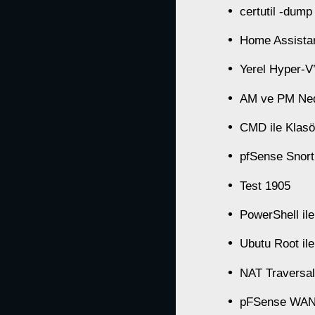
certutil -dump
Home Assistan
Yerel Hyper-
AM ve PM Ned
CMD ile Klasö
pfSense Snort
Test 1905
PowerShell il
Ubutu Root il
NAT Traversal
pFSense WAN A