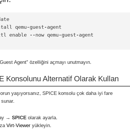
ate

tall qemu-guest-agent

tl enable --now qemu-guest-agent

uest Agent” özelliğini açmayı unutmayın.
 Konsolunu Alternatif Olarak Kullan
run yaşıyorsanız, SPICE konsolu çok daha iyi fare
 sunar.
lay →
SPICE
olarak ayarla.
ıza
Virt-Viewer
yükleyin.