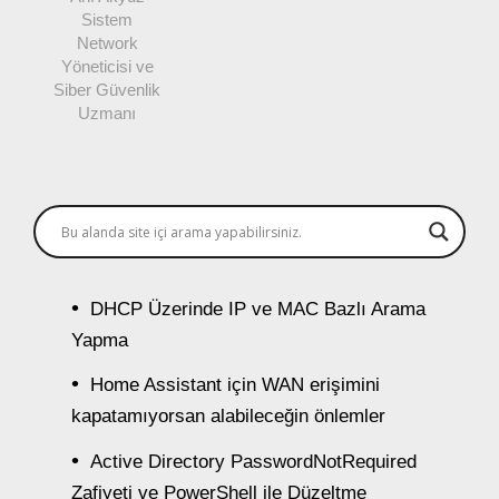
Sistem
Network
Yöneticisi ve
Siber Güvenlik
Uzmanı
DHCP Üzerinde IP ve MAC Bazlı Arama
Yapma
Home Assistant için WAN erişimini
kapatamıyorsan alabileceğin önlemler
Active Directory PasswordNotRequired
Zafiyeti ve PowerShell ile Düzeltme