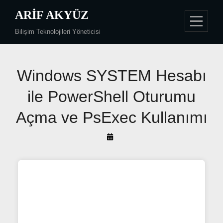
Skip
ARIF AKYÜZ
to
Bilişim Teknolojileri Yöneticisi
content
Yazı
gezinmesi
Windows SYSTEM Hesabı
ile PowerShell Oturumu
Açma ve PsExec Kullanımı
By
Arif
Akyüz