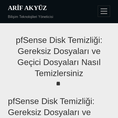
Skip
ARIF AKYÜZ
to
Bilişim Teknolojileri Yöneticisi
content
Yazı
pfSense Disk Temizliği:
gezinmesi
Gereksiz Dosyaları ve
Geçici Dosyaları Nasıl
Temizlersiniz
By
Arif
Akyüz
pfSense Disk Temizliği:
Gereksiz Dosyaları ve