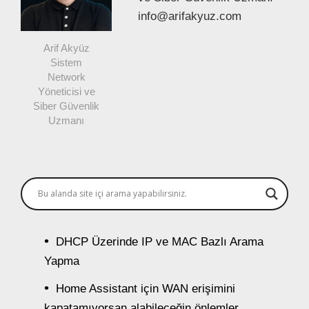
info@arifakyuz.com
Arif Akyüz
Sistem
Network
Yöneticisi ve
Siber Güvenlik
Uzmanı
DHCP Üzerinde IP ve MAC Bazlı Arama
Yapma
Home Assistant için WAN erişimini
kapatamıyorsan alabileceğin önlemler