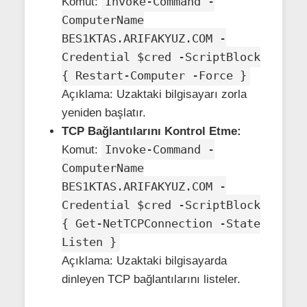
Invoke-Command -
Komut:
ComputerName
BES1KTAS.ARIFAKYUZ.COM -
Credential $cred -ScriptBlock
{ Restart-Computer -Force }
Açıklama: Uzaktaki bilgisayarı zorla
yeniden başlatır.
TCP Bağlantılarını Kontrol Etme:
Invoke-Command -
Komut:
ComputerName
BES1KTAS.ARIFAKYUZ.COM -
Credential $cred -ScriptBlock
{ Get-NetTCPConnection -State
Listen }
Açıklama: Uzaktaki bilgisayarda
dinleyen TCP bağlantılarını listeler.