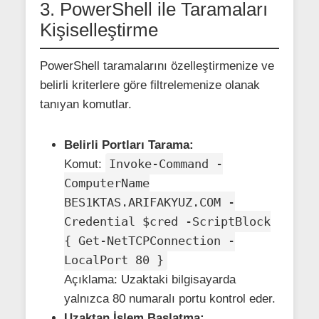
3. PowerShell ile Taramaları
Kişiselleştirme
PowerShell taramalarını özelleştirmenize ve
belirli kriterlere göre filtrelemenize olanak
tanıyan komutlar.
Belirli Portları Tarama:
Invoke-Command -
Komut:
ComputerName
BES1KTAS.ARIFAKYUZ.COM -
Credential $cred -ScriptBlock
{ Get-NetTCPConnection -
LocalPort 80 }
Açıklama: Uzaktaki bilgisayarda
yalnızca 80 numaralı portu kontrol eder.
Uzaktan İşlem Başlatma: