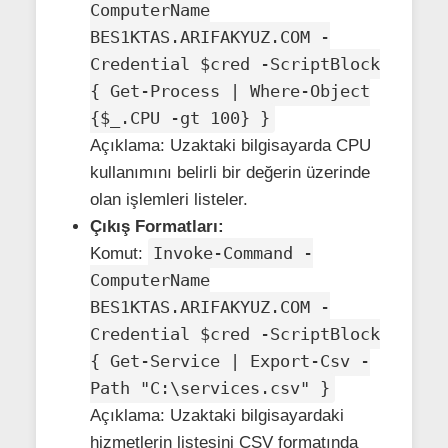
ComputerName
BES1KTAS.ARIFAKYUZ.COM -
Credential $cred -ScriptBlock
{ Get-Process | Where-Object
{$_.CPU -gt 100} }
Açıklama: Uzaktaki bilgisayarda CPU
kullanımını belirli bir değerin üzerinde
olan işlemleri listeler.
Çıkış Formatları:
Invoke-Command -
Komut:
ComputerName
BES1KTAS.ARIFAKYUZ.COM -
Credential $cred -ScriptBlock
{ Get-Service | Export-Csv -
Path "C:\services.csv" }
Açıklama: Uzaktaki bilgisayardaki
hizmetlerin listesini CSV formatında