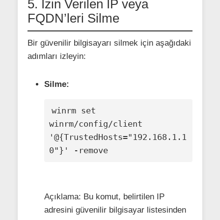
5. İzin Verilen IP veya
FQDN’leri Silme
Bir güvenilir bilgisayarı silmek için aşağıdaki
adımları izleyin:
Silme:
winrm set 
winrm/config/client 
'@{TrustedHosts="192.168.1.1
0"}' -remove
Açıklama: Bu komut, belirtilen IP
adresini güvenilir bilgisayar listesinden