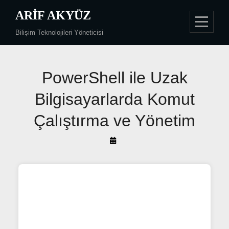
Skip
ARIF AKYÜZ
to
Bilişim Teknolojileri Yöneticisi
content
Yazı
PowerShell ile Uzak
gezinmesi
Bilgisayarlarda Komut
Çalıştırma ve Yönetim
By
Arif
Akyüz