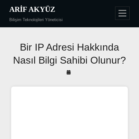
Skip
ARIF AKYÜZ
to
Bilişim Teknolojileri Yöneticisi
content
Yazı
Bir IP Adresi Hakkında
gezinmesi
Nasıl Bilgi Sahibi Olunur?
By
Arif
Akyüz