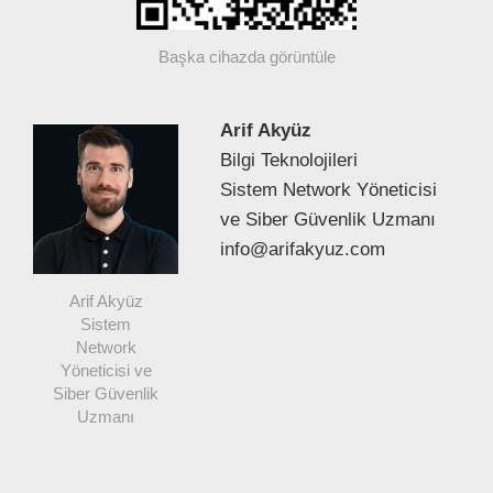
Başka cihazda görüntüle
Arif Akyüz
Bilgi Teknolojileri
Sistem Network Yöneticisi
ve Siber Güvenlik Uzmanı
info@arifakyuz.com
Arif Akyüz
Sistem
Network
Yöneticisi ve
Siber Güvenlik
Uzmanı