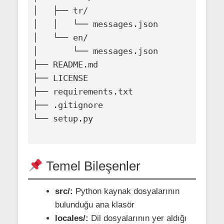
│   ├── tr/

│   │   └── messages.json

│   └── en/

│       └── messages.json

├── README.md

├── LICENSE

├── requirements.txt

├── .gitignore

└── setup.py

Temel Bileşenler
src/:
Python kaynak dosyalarının
bulunduğu ana klasör
locales/:
Dil dosyalarının yer aldığı