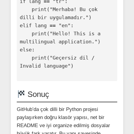
if lang == "tr":

    print("Merhaba! Bu çok 
dilli bir uygulamadır.")

elif lang == "en":

    print("Hello! This is a 
multilingual application.")

else:

    print("Geçersiz dil / 
Invalid language")

Sonuç
GitHub’da çok dilli bir Python projesi
paylaşırken doğru klasör yapısı, net bir
README ve iyi organize edilmiş dosyalar
büyük fark yaratır. Bu yapı sayesinde