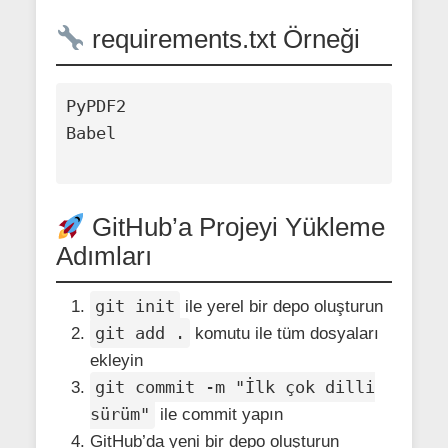
requirements.txt Örneği
PyPDF2

Babel

GitHub’a Projeyi Yükleme
Adımları
git init
ile yerel bir depo oluşturun
git add .
komutu ile tüm dosyaları
ekleyin
git commit -m "İlk çok dilli
sürüm"
ile commit yapın
GitHub’da yeni bir depo oluşturun