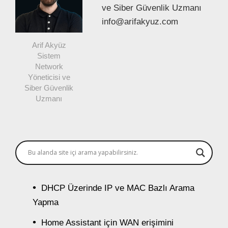
ve Siber Güvenlik Uzmanı
info@arifakyuz.com
Arif Akyüz
Sistem
Network
Yöneticisi ve
Siber Güvenlik
Uzmanı
DHCP Üzerinde IP ve MAC Bazlı Arama
Yapma
Home Assistant için WAN erişimini