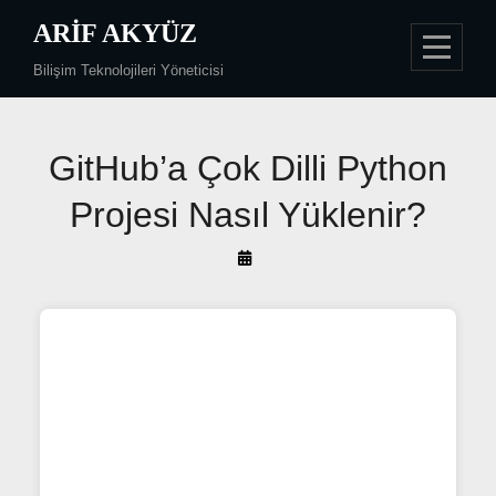
Skip
ARIF AKYÜZ
to
Bilişim Teknolojileri Yöneticisi
content
Yazı
GitHub’a Çok Dilli Python
gezinmesi
Projesi Nasıl Yüklenir?
By
Arif
Akyüz