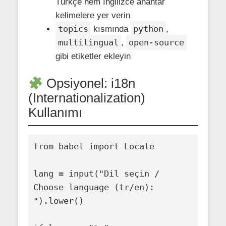
Türkçe hem İngilizce anahtar
kelimelere yer verin
topics
python
kısmında
,
multilingual
open-source
,
gibi etiketler ekleyin
Opsiyonel: i18n
(Internationalization)
Kullanımı
from babel import Locale

lang = input("Dil seçin / 
Choose language (tr/en): 
").lower()
