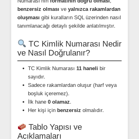
Numarası’nın
formatının doğru olması
,
benzersiz olması
ve
yalnızca rakamlardan
oluşması
gibi kuralların SQL üzerinden nasıl
tanımlanacağı detaylı şekilde anlatılmıştır.
TC Kimlik Numarası Nedir
ve Nasıl Doğrulanır?
TC Kimlik Numarası
11 haneli
bir
sayıdır.
Sadece rakamlardan oluşur (harf veya
boşluk içeremez).
İlk hane
0 olamaz
.
Her kişi için
benzersiz
olmalıdır.
Tablo Yapısı ve
Açıklamaları