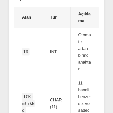
Açıkla
Alan
Tür
ma
Otoma
tik
artan
ID
INT
birincil
anahta
r
11
haneli,
TCKi
benzer
CHAR
mlikN
siz ve
(11)
o
sadec