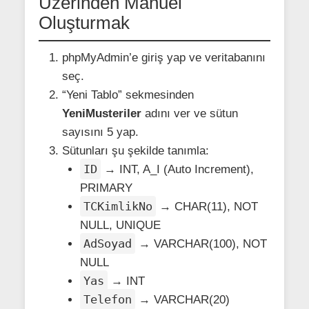
Üzerinden Manuel
Oluşturmak
phpMyAdmin’e giriş yap ve veritabanını
seç.
“Yeni Tablo” sekmesinden
YeniMusteriler
adını ver ve sütun
sayısını 5 yap.
Sütunları şu şekilde tanımla:
ID
→ INT, A_I (Auto Increment),
PRIMARY
TCKimlikNo
→ CHAR(11), NOT
NULL, UNIQUE
AdSoyad
→ VARCHAR(100), NOT
NULL
Yas
→ INT
Telefon
→ VARCHAR(20)