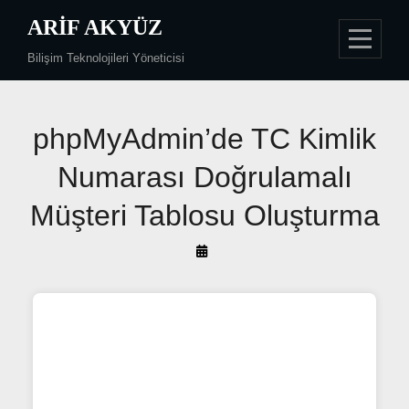
Skip
ARIF AKYÜZ
to
Bilişim Teknolojileri Yöneticisi
content
Yazı
phpMyAdmin’de TC Kimlik
gezinmesi
Numarası Doğrulamalı
Müşteri Tablosu Oluşturma
By
Arif
Akyüz