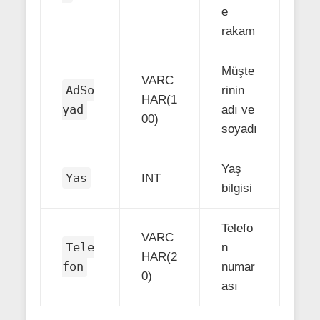
e
rakam
Müşte
VARC
AdSo
rinin
HAR(1
yad
adı ve
00)
soyadı
Yaş
Yas
INT
bilgisi
Telefo
VARC
Tele
n
HAR(2
fon
numar
0)
ası