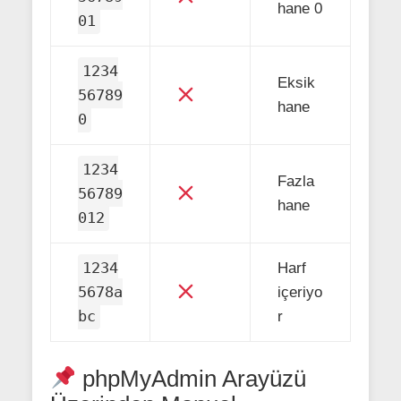
hane 0
01
1234
Eksik
56789
hane
0
1234
Fazla
56789
hane
012
1234
Harf
5678a
içeriyo
bc
r
phpMyAdmin Arayüzü