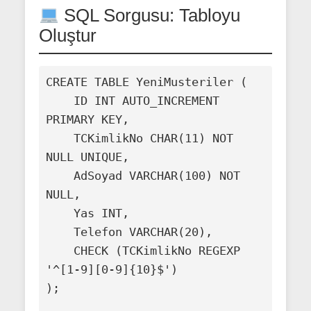
SQL Sorgusu: Tabloyu
Oluştur
CREATE TABLE YeniMusteriler (

    ID INT AUTO_INCREMENT 
PRIMARY KEY,

    TCKimlikNo CHAR(11) NOT 
NULL UNIQUE,

    AdSoyad VARCHAR(100) NOT 
NULL,

    Yas INT,

    Telefon VARCHAR(20),

    CHECK (TCKimlikNo REGEXP 
'^[1-9][0-9]{10}$')

);
