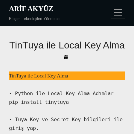
Skip
ARIF AKYÜZ
to
Bilişim Teknolojileri Yöneticisi
content
Yazı
TinTuya ile Local Key Alma
gezinmesi
By
Arif
Akyüz
TinTuya ile Local Key Alma
- Python ile Local Key Alma Adımlar

pip install tinytuya

- Tuya Key ve Secret Key bilgileri ile 
giriş yap.
