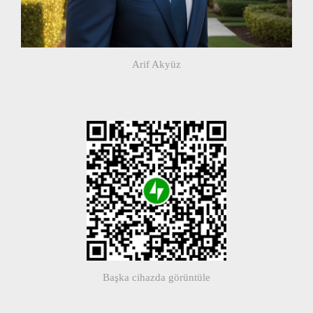
Arif Akyüz
Başka cihazda görüntüle