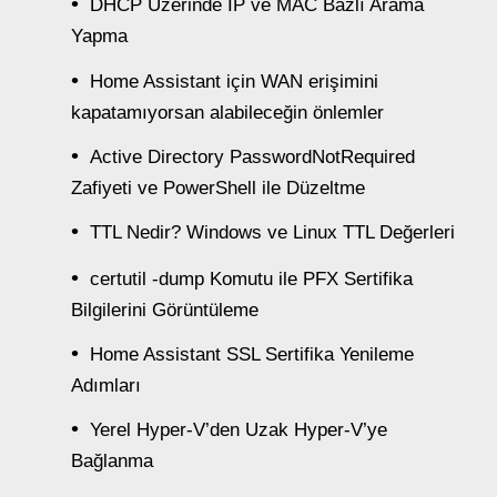
DHCP Üzerinde IP ve MAC Bazlı Arama
Yapma
Home Assistant için WAN erişimini
kapatamıyorsan alabileceğin önlemler
Active Directory PasswordNotRequired
Zafiyeti ve PowerShell ile Düzeltme
TTL Nedir? Windows ve Linux TTL Değerleri
certutil -dump Komutu ile PFX Sertifika
Bilgilerini Görüntüleme
Home Assistant SSL Sertifika Yenileme
Adımları
Yerel Hyper-V’den Uzak Hyper-V’ye
Bağlanma