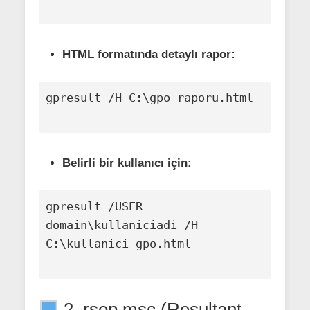
HTML formatında detaylı rapor:
gpresult /H C:\gpo_raporu.html

Belirli bir kullanıcı için:
gpresult /USER 
domain\kullaniciadi /H 
C:\kullanici_gpo.html

2. rsop.msc (Resultant