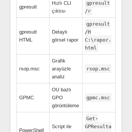
gpresult
Hızlı CLI
gpresult
/r
çıktısı
gpresult
/H
gpresult
Detaylı
C:\rapor.
HTML
görsel rapor
html
Grafik
rsop.msc
rsop.msc
arayüzle
analiz
OU bazlı
gpmc.msc
GPMC
GPO
görüntüleme
Get-
GPResulta
Script ile
PowerShell