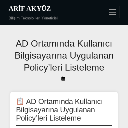
Skip
ARIF AKYÜZ
to
Bilişim Teknolojileri Yöneticisi
content
Yazı
AD Ortamında Kullanıcı
gezinmesi
Bilgisayarına Uygulanan
Policy’leri Listeleme
By
Arif
Akyüz
AD Ortamında Kullanıcı
Bilgisayarına Uygulanan
Policy’leri Listeleme