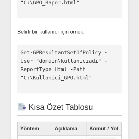
"C:\GPO_Rapor.html"

Belirli bir kullanıcı için örnek:
Get-GPResultantSetOfPolicy -
User "domain\kullaniciadi" -
ReportType Html -Path 
"C:\Kullanici_GPO.html"

Kısa Özet Tablosu
Yöntem
Açıklama
Komut / Yol