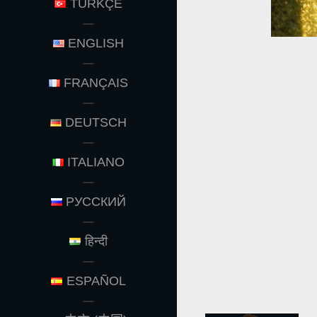
TÜRKÇE
ENGLISH
FRANÇAIS
DEUTSCH
ITALIANO
РУССКИЙ
हिन्दी
ESPAÑOL