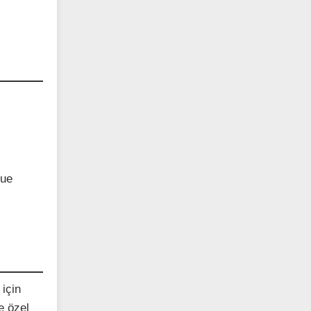
sue
 için
e özel