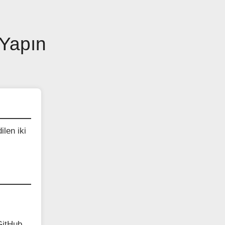
 Yapın
ilen iki
GitHub,