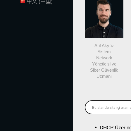
中文 (中国)
Arif Akyüz
Sistem
Network
Yöneticisi ve
Siber Güvenlik
Uzmanı
DHCP Üzerind