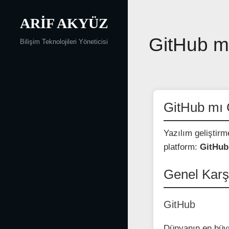
Skip
to
ARIF AKYÜZ
content
Yazı
GitHub m
Bilişim Teknolojileri Yöneticisi
gezinmesi
GitHub mı 
Yazılım geliştirme
platform:
GitHub
Genel Karş
GitHub
Dünyanın en büyü