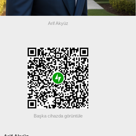
Arif Akyüz
Başka cihazda görüntüle