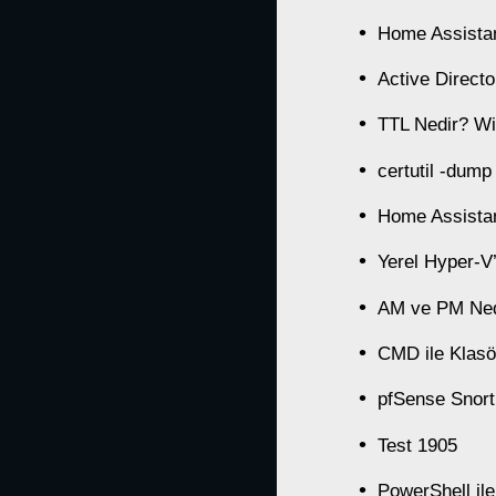
Home Assistan
Active Direct
TTL Nedir? Wi
certutil -dump
Home Assistan
Yerel Hyper-
AM ve PM Ned
CMD ile Klasö
pfSense Snort
Test 1905
PowerShell il