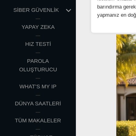
barındırma gereks
EXPAND
SİBER GÜVENLİK
yapmanız en doğr
CHILD
MENU
YAPAY ZEKA
HIZ TESTİ
PAROLA
OLUŞTURUCU
WHAT’S MY IP
DÜNYA SAATLERİ
TÜM MAKALELER