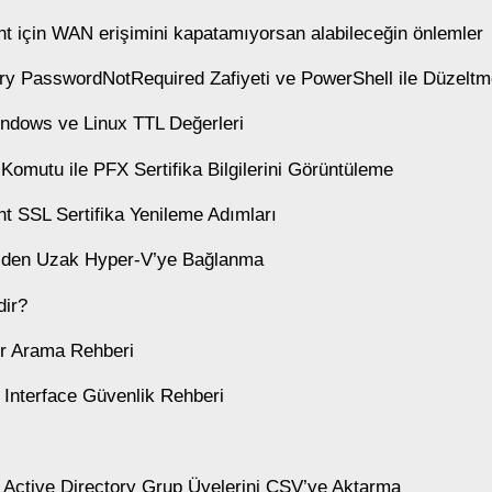
t için WAN erişimini kapatamıyorsan alabileceğin önlemler
ory PasswordNotRequired Zafiyeti ve PowerShell ile Düzelt
ndows ve Linux TTL Değerleri
 Komutu ile PFX Sertifika Bilgilerini Görüntüleme
t SSL Sertifika Yenileme Adımları
V’den Uzak Hyper-V’ye Bağlanma
ir?
r Arama Rehberi
 Interface Güvenlik Rehberi
e Active Directory Grup Üyelerini CSV’ye Aktarma