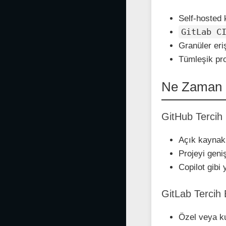
Self-hosted
GitLab C
Granüler eri
Tümleşik pro
Ne Zaman 
GitHub Tercih 
Açık kaynak 
Projeyi geniş
Copilot gibi 
GitLab Tercih 
Özel veya ku