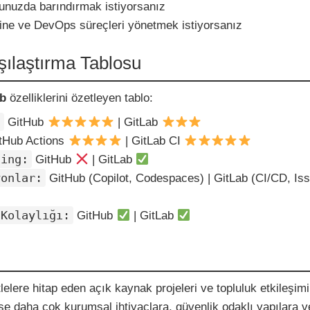
unuzda barındırmak istiyorsanız
line ve DevOps süreçleri yönetmek istiyorsanız
şılaştırma Tablosu
ab
özelliklerini özetleyen tablo:
:
GitHub
| GitLab
tHub Actions
| GitLab CI
ting:
GitHub
| GitLab
yonlar:
GitHub (Copilot, Codespaces) | GitLab (CI/CD, Is
 Kolaylığı:
GitHub
| GitLab
tlelere hitap eden açık kaynak projeleri ve topluluk etkileşimi
se daha çok kurumsal ihtiyaçlara, güvenlik odaklı yapılara v