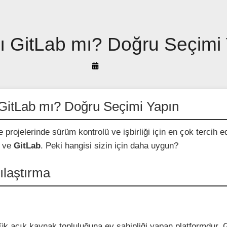
ı GitLab mı? Doğru Seçimi
By
Arif
Akyüz
GitLab mı? Doğru Seçimi Yapın
 projelerinde sürüm kontrolü ve işbirliği için en çok tercih ed
ve
GitLab
. Peki hangisi sizin için daha uygun?
ılaştırma
k açık kaynak topluluğuna ev sahipliği yapan platformdur. 