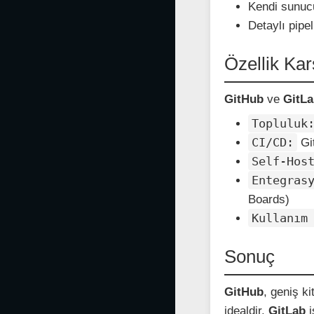
Kendi sunuc
Detaylı pipe
Özellik Kar
GitHub
ve
GitL
Topluluk
CI/CD:
Gi
Self-Hos
Entegras
Boards)
Kullanım
Sonuç
GitHub
, geniş ki
idealdir.
GitLab
i