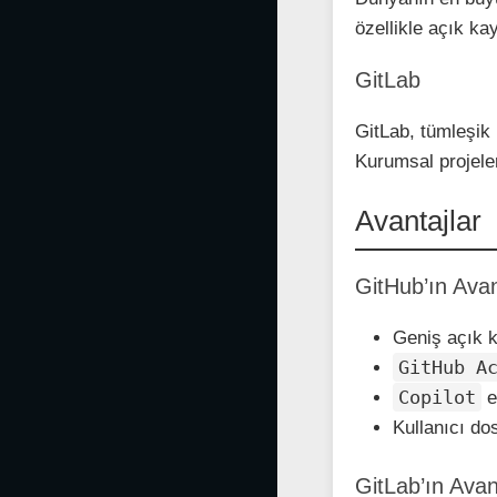
özellikle açık kay
GitLab
GitLab, tümleşik
Kurumsal projeler 
Avantajlar
GitHub’ın Avan
Geniş açık 
GitHub A
Copilot
e
Kullanıcı do
GitLab’ın Avan