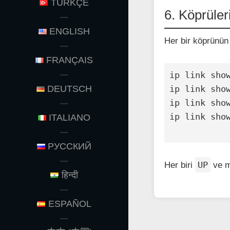
TÜRKÇE
6. Köprüler
ENGLISH
Her bir köprünün 
FRANÇAIS
ip link show
DEUTSCH
ip link show
ip link show
ip link show
ITALIANO
РУССКИЙ
UP
Her biri
ve 
हिन्दी
ESPAÑOL