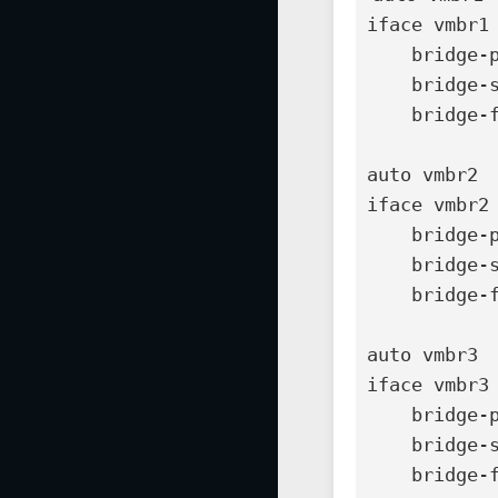
iface vmbr1 
    bridge-ports enxaaaabbbbcccc

    bridge-stp off

    bridge-fd 0

auto vmbr2

iface vmbr2 
    bridge-ports enxddeeffgghhii

    bridge-stp off

    bridge-fd 0

auto vmbr3

iface vmbr3 
    bridge-ports enx112233445566

    bridge-stp off

    bridge-fd 0
