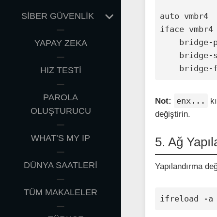
EXPAND
SİBER GÜVENLİK
auto vmbr4

CHILD
iface vmbr4 
MENU
    bridge-ports enx778899aabbcc

YAPAY ZEKA
    bridge-stp off

    bridge
HIZ TESTİ
PAROLA
enx...
Not:
kı
OLUŞTURUCU
değiştirin.
WHAT’S MY IP
5. Ağ Yapı
DÜNYA SAATLERİ
Yapılandırma deği
TÜM MAKALELER
ifreload -a