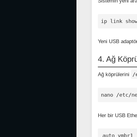
Sistemin yeni ara
ip link sho
Yeni USB adaptör
4. Ağ Köprü
/
Ağ köprülerini
nano /etc/n
Her bir USB Ether
auto vmbr1
