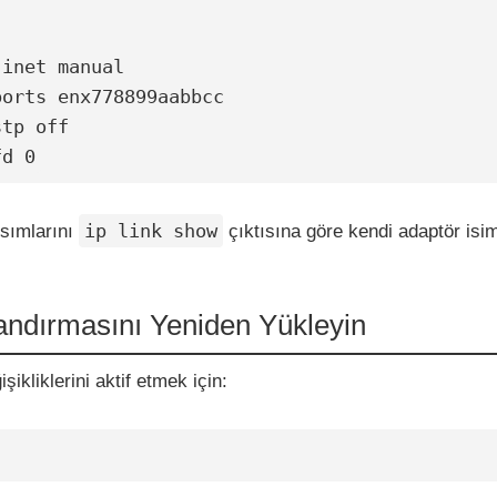
inet manual

-fd 0
ip link show
sımlarını
çıktısına göre kendi adaptör isim
landırmasını Yeniden Yükleyin
şikliklerini aktif etmek için: