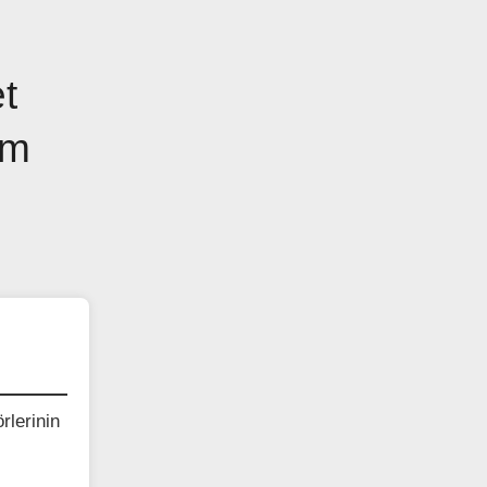
t
ım
rlerinin