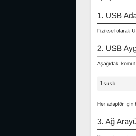
1. USB Adap
Fiziksel olarak U
2. USB Aygı
Aşağıdaki komut i
lsusb
Her adaptör için 
3. Ağ Arayü