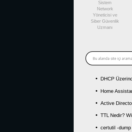
Sistem
Network
Yöneticisi ve
Siber Güvenlik
Uzmanı
DHCP Üzerind
Home Assistan
Active Direct
TTL Nedir? Wi
certutil -dump