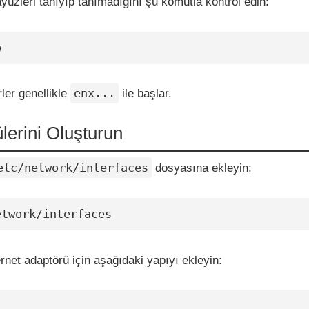
yüzleri tanıyıp tanımadığını şu komutla kontrol edin:
w
enx...
ler genellikle
ile başlar.
lerini Oluşturun
etc/network/interfaces
dosyasına ekleyin:
etwork/interfaces
net adaptörü için aşağıdaki yapıyı ekleyin: