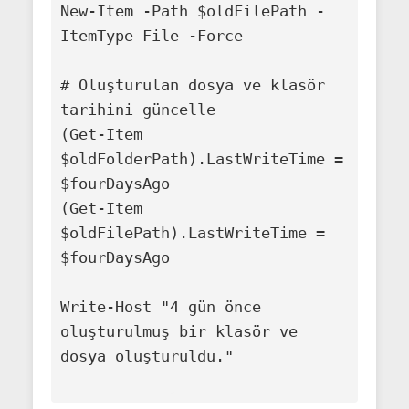
New-Item -Path $oldFilePath -
ItemType File -Force

# Oluşturulan dosya ve klasör 
tarihini güncelle

(Get-Item 
$oldFolderPath).LastWriteTime = 
$fourDaysAgo

(Get-Item 
$oldFilePath).LastWriteTime = 
$fourDaysAgo

Write-Host "4 gün önce 
oluşturulmuş bir klasör ve 
dosya oluşturuldu."
