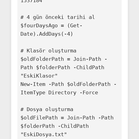
1537184"

# 4 gün önceki tarihi al

$fourDaysAgo = (Get-
Date).AddDays(-4)

# Klasör oluşturma

$oldFolderPath = Join-Path -
Path $folderPath -ChildPath 
"EskiKlasor"

New-Item -Path $oldFolderPath -
ItemType Directory -Force

# Dosya oluşturma

$oldFilePath = Join-Path -Path 
$folderPath -ChildPath 
"EskiDosya.txt"
