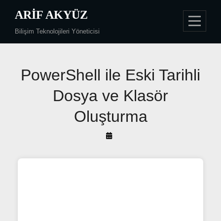
Skip
ARIF AKYÜZ
to
Bilişim Teknolojileri Yöneticisi
content
Yazı
PowerShell ile Eski Tarihli
gezinmesi
Dosya ve Klasör
Oluşturma
By
Arif
Akyüz