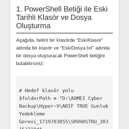
1. PowerShell Betiği ile Eski
Tarihli Klasör ve Dosya
Oluşturma
Aşağıda, belirli bir klasörde “EskiKlasor”
adında bir klasör ve “EskiDosya.txt” adında
bir dosya oluşturacak PowerShell betiğini
bulabilirsiniz:
# Hedef klasör yolu

$folderPath = "D:\AOMEI Cyber 
Backup\Hyper-V\ARIF TRUE Gunluk 
Yedekleme 
Gorevi_1719783855\SRVHOSTRU_283