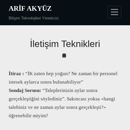
Skip
ARIF AKYÜZ
to
Bilişim Teknolojileri Yöneticisi
content
Yazı
İletişim Teknikleri
gezinmesi
By
Arif
Akyüz
İtiraz :
“İK zaten hep yoğun? Ne zaman bir personel
istesek aylarca sonra bulunabiliyor”
Sondaj Sorusu:
“Taleplerinizin aylar sonra
gerçekleştiğini söylediniz”. Sakıncası yoksa «hangi
talebiniz ve ne zaman aylar sonra gerçekleşti?»
öğrenebilir miyim?