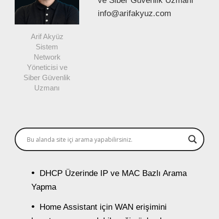
ve Siber Güvenlik Uzmanı
info@arifakyuz.com
Arif Akyüz
Sistem
Network
Yöneticisi ve
Siber Güvenlik
Uzmanı
DHCP Üzerinde IP ve MAC Bazlı Arama
Yapma
Home Assistant için WAN erişimini