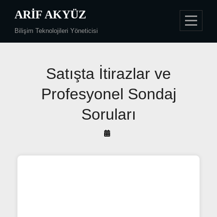
Skip
ARIF AKYÜZ
to
Bilişim Teknolojileri Yöneticisi
content
Yazı
Satışta İtirazlar ve
gezinmesi
Profesyonel Sondaj
Soruları
By
Arif
Akyüz