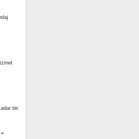
ndaj
hizmet
kadar bir
.”