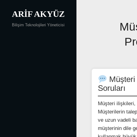
Skip
to
ARIF AKYÜZ
content
Yazı
Müş
Bilişim Teknolojileri Yöneticisi
gezinmesi
Pr
Müşteri 
Soruları
Müşteri ilişkileri
Müşterilerin tale
ve uzun vadeli ba
müşterinin dile ge
kullanmak büyük 