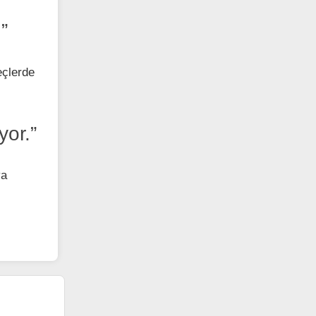
”
eçlerde
yor.”
ya