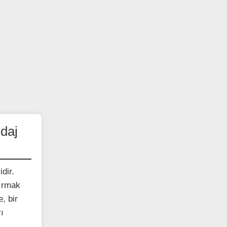
ndaj
idir.
tırmak
, bir
rı