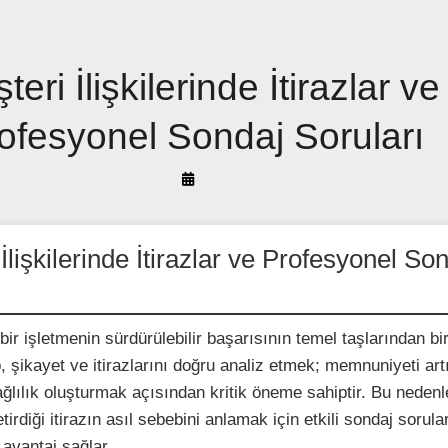
teri İlişkilerinde İtirazlar ve
ofesyonel Sondaj Soruları
By
Arif
Akyüz
İlişkilerinde İtirazlar ve Profesyonel So
, bir işletmenin sürdürülebilir başarısının temel taşlarından bir
p, şikayet ve itirazlarını doğru analiz etmek; memnuniyeti ar
ğlılık oluşturmak açısından kritik öneme sahiptir. Bu nedenle
tirdiği itirazın asıl sebebini anlamak için etkili sondaj sorula
avantaj sağlar.