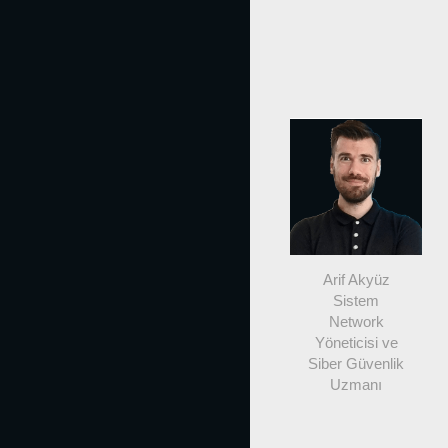
Arif Akyüz
Sistem
Network
Yöneticisi ve
Siber Güvenlik
Uzmanı