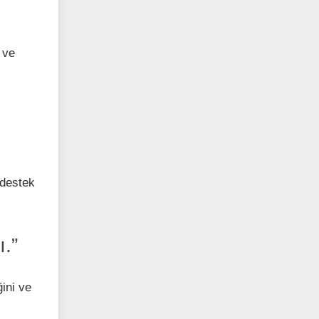
 ve
 destek
ı.”
ğini ve