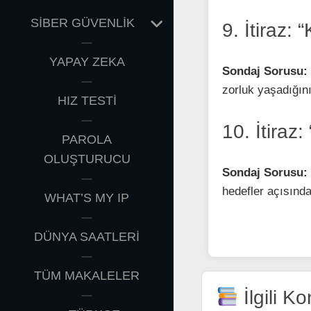
EXPAND
SİBER GÜVENLİK
9. İtiraz:
CHILD
MENU
YAPAY ZEKA
Sondaj Sorusu:
zorluk yaşadığını
HIZ TESTİ
10. İtiraz
PAROLA
OLUŞTURUCU
Sondaj Sorusu:
hedefler açısınd
WHAT’S MY IP
DÜNYA SAATLERİ
TÜM MAKALELER
İlgili Ko