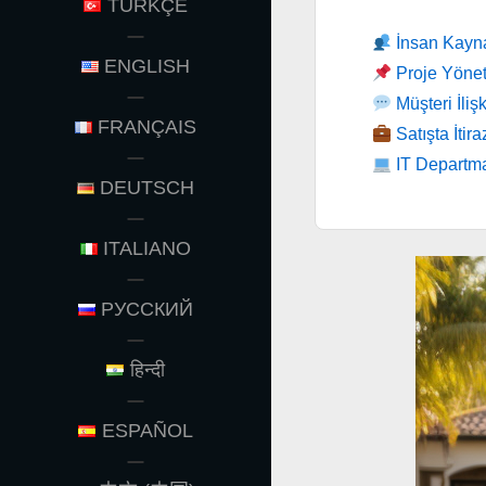
TÜRKÇE
İnsan Kaynak
ENGLISH
Proje Yöneti
Müşteri İlişk
FRANÇAIS
Satışta İtir
IT Departman
DEUTSCH
ITALIANO
РУССКИЙ
हिन्दी
ESPAÑOL