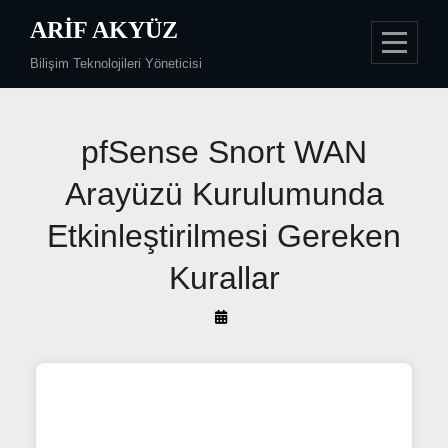
Skip
ARIF AKYÜZ
to
Bilişim Teknolojileri Yöneticisi
content
Yazı
pfSense Snort WAN
gezinmesi
Arayüzü Kurulumunda
Etkinleştirilmesi Gereken
Kurallar
By
Arif
Akyüz