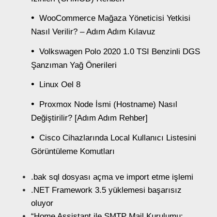
WooCommerce Mağaza Yöneticisi Yetkisi
Nasıl Verilir? – Adım Adım Kılavuz
Volkswagen Polo 2020 1.0 TSI Benzinli DGS
Şanzıman Yağ Önerileri
Linux Oel 8
Proxmox Node İsmi (Hostname) Nasıl
Değiştirilir? [Adım Adım Rehber]
Cisco Cihazlarında Local Kullanıcı Listesini
Görüntüleme Komutları
.bak sql dosyası açma ve import etme işlemi
.NET Framework 3.5 yüklemesi başarısız
oluyor
“Home Assistant ile SMTP Mail Kurulumu: