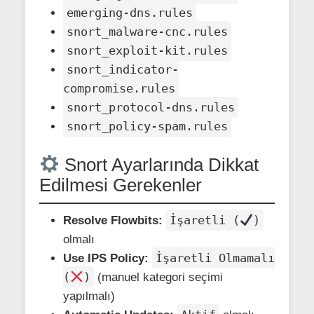
emerging-dns.rules
snort_malware-cnc.rules
snort_exploit-kit.rules
snort_indicator-
compromise.rules
snort_protocol-dns.rules
snort_policy-spam.rules
Snort Ayarlarında Dikkat
Edilmesi Gerekenler
İşaretli (
)
Resolve Flowbits:
olmalı
İşaretli Olmamalı
Use IPS Policy:
(
)
(manuel kategori seçimi
yapılmalı)