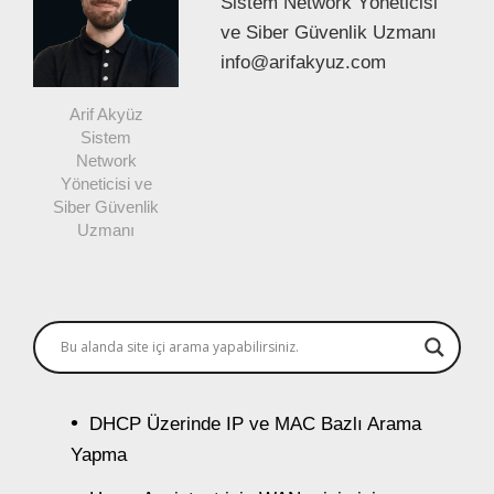
Sistem Network Yöneticisi
ve Siber Güvenlik Uzmanı
info@arifakyuz.com
Arif Akyüz
Sistem
Network
Yöneticisi ve
Siber Güvenlik
Uzmanı
DHCP Üzerinde IP ve MAC Bazlı Arama
Yapma