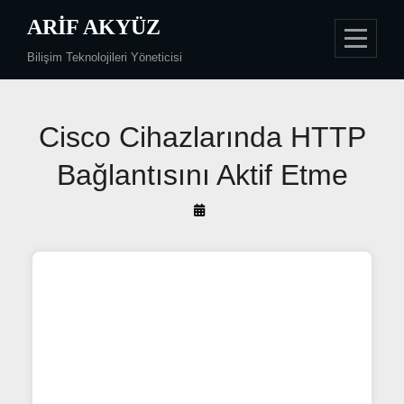
Skip
ARIF AKYÜZ
to
Bilişim Teknolojileri Yöneticisi
content
Yazı
Cisco Cihazlarında HTTP
gezinmesi
Bağlantısını Aktif Etme
By
Arif
Akyüz