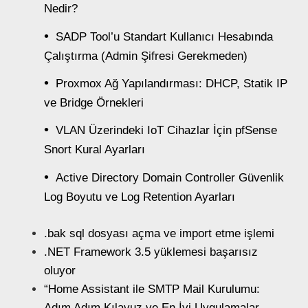
Nedir?
SADP Tool’u Standart Kullanıcı Hesabında
Çalıştırma (Admin Şifresi Gerekmeden)
Proxmox Ağ Yapılandırması: DHCP, Statik IP
ve Bridge Örnekleri
VLAN Üzerindeki IoT Cihazlar İçin pfSense
Snort Kural Ayarları
Active Directory Domain Controller Güvenlik
Log Boyutu ve Log Retention Ayarları
.bak sql dosyası açma ve import etme işlemi
.NET Framework 3.5 yüklemesi başarısız
oluyor
“Home Assistant ile SMTP Mail Kurulumu:
Adım Adım Kılavuz ve En İyi Uygulamalar