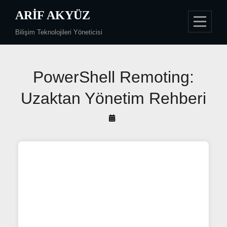
Skip
ARIF AKYÜZ
to
Bilişim Teknolojileri Yöneticisi
content
Yazı
PowerShell Remoting:
gezinmesi
Uzaktan Yönetim Rehberi
By
Arif
Akyüz