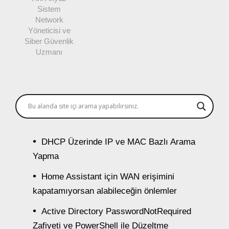
Sistem
Network
Yöneticisi ve
Siber Güvenlik
Uzmanı
DHCP Üzerinde IP ve MAC Bazlı Arama
Yapma
Home Assistant için WAN erişimini
kapatamıyorsan alabileceğin önlemler
Active Directory PasswordNotRequired
Zafiyeti ve PowerShell ile Düzeltme