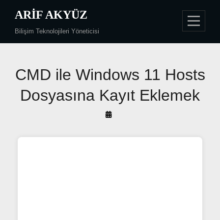
Skip
ARIF AKYÜZ
to
Bilişim Teknolojileri Yöneticisi
content
Yazı
CMD ile Windows 11 Hosts
gezinmesi
Dosyasına Kayıt Eklemek
By
Arif
Akyüz