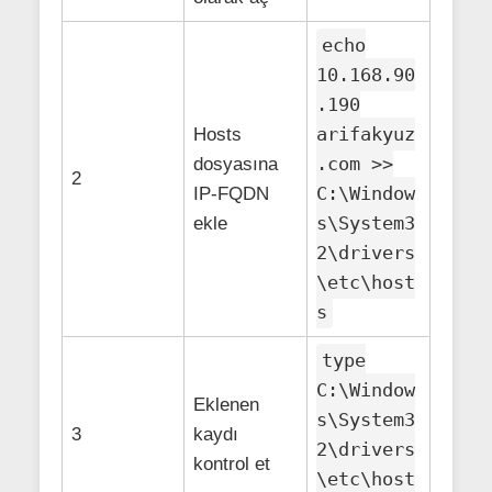
echo
10.168.90
.190
arifakyuz
Hosts
.com >>
dosyasına
2
C:\Window
IP-FQDN
s\System3
ekle
2\drivers
\etc\host
s
type
C:\Window
Eklenen
s\System3
3
kaydı
2\drivers
kontrol et
\etc\host