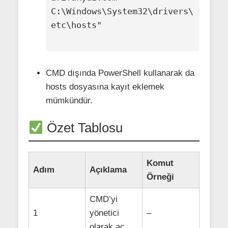
C:\Windows\System32\drivers\
etc\hosts"

CMD dışında PowerShell kullanarak da
hosts dosyasına kayıt eklemek
mümkündür.
Özet Tablosu
Komut
Adım
Açıklama
Örneği
CMD’yi
1
yönetici
–
olarak aç