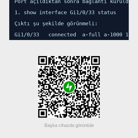
Port açıldıktan sonra bağlantı kuruldu m
1. show interface Gi1/0/33 status
Çıktı şu şekilde görünmeli:
Gi1/0/33   connected  a-full a-1000 10/1
Başka cihazda görüntüle