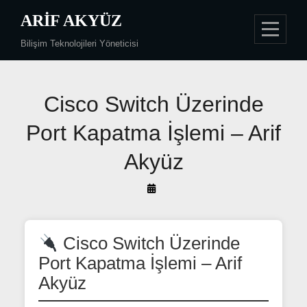
Skip
ARIF AKYÜZ
to
Bilişim Teknolojileri Yöneticisi
content
Yazı
Cisco Switch Üzerinde
gezinmesi
Port Kapatma İşlemi – Arif
Akyüz
By
Arif
Akyüz
Cisco Switch Üzerinde
Port Kapatma İşlemi – Arif
Akyüz