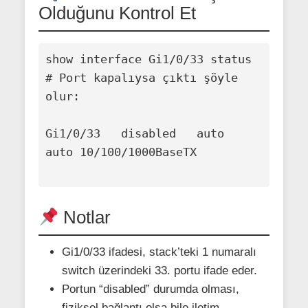
Olduğunu Kontrol Et
show interface Gi1/0/33 status

# Port kapalıysa çıktı şöyle 
olur:

Gi1/0/33   disabled   auto   
auto 10/100/1000BaseTX

Notlar
Gi1/0/33 ifadesi, stack’teki 1 numaralı
switch üzerindeki 33. portu ifade eder.
Portun “disabled” durumda olması,
fiziksel bağlantı olsa bile iletim