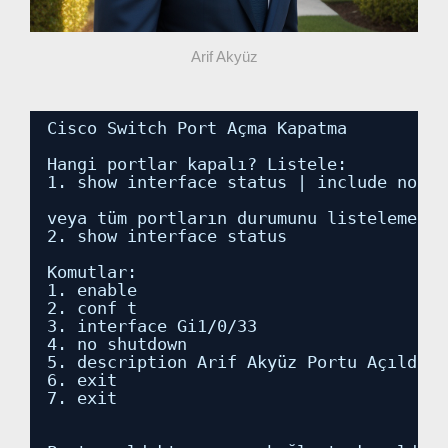
Arif Akyüz
Cisco Switch Port Açma Kapatma
Hangi portlar kapalı? Listele:
1. show interface status | include notco
veya tüm portların durumunu listelemek i
2. show interface status
Komutlar:
1. enable
2. conf t
3. interface Gi1/0/33
4. no shutdown
5. description Arif Akyüz Portu Açıldı
6. exit
7. exit