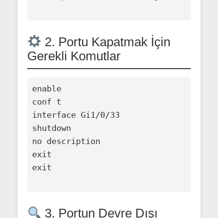
2. Portu Kapatmak İçin
Gerekli Komutlar
enable

conf t

interface Gi1/0/33

shutdown

no description

exit

exit

3. Portun Devre Dışı