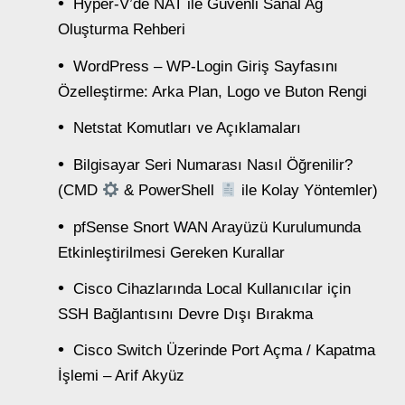
Hyper-V’de NAT ile Güvenli Sanal Ağ
Oluşturma Rehberi
WordPress – WP-Login Giriş Sayfasını
Özelleştirme: Arka Plan, Logo ve Buton Rengi
Netstat Komutları ve Açıklamaları
Bilgisayar Seri Numarası Nasıl Öğrenilir?
(CMD
& PowerShell
ile Kolay Yöntemler)
pfSense Snort WAN Arayüzü Kurulumunda
Etkinleştirilmesi Gereken Kurallar
Cisco Cihazlarında Local Kullanıcılar için
SSH Bağlantısını Devre Dışı Bırakma
Cisco Switch Üzerinde Port Açma / Kapatma
İşlemi – Arif Akyüz