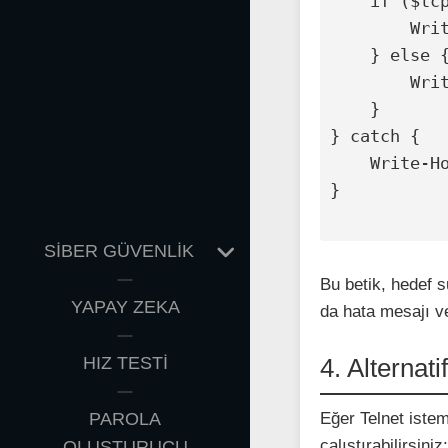
    if ($tcpConnection.TcpTestSucceeded) {

        Write-Host "Bağlantı başarılı!"

    } else {

        Write-Host "Bağlantı başarısız!"

    }

} catch {

    Write-Host "Hata: $($_.Exception.Message)"

}

EXPAND
SİBER GÜVENLİK
CHILD
Bu betik, hedef 
MENU
YAPAY ZEKA
da hata mesajı ve
HIZ TESTİ
4. Alternat
PAROLA
Eğer Telnet iste
çalıştırabilirsiniz
OLUŞTURUCU