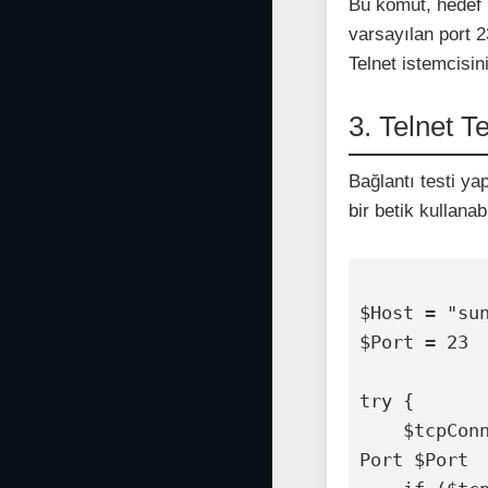
Bu komut, hedef I
varsayılan port 2
Telnet istemcisini
3. Telnet T
Bağlantı testi ya
bir betik kullanabi
$Host = "sun
$Port = 23

try {

    $tcpConnection = Test-NetConnection -ComputerName $Host -
Port $Port
