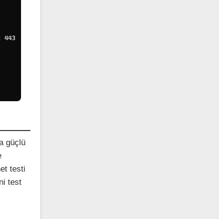
ça güçlü
e
et testi
i test