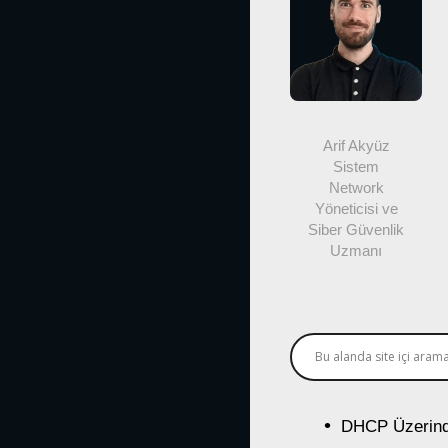
Arif Akyüz
Sistem
Network
Yöneticisi ve
Siber Güvenlik
Uzmanı
DHCP Üzerind