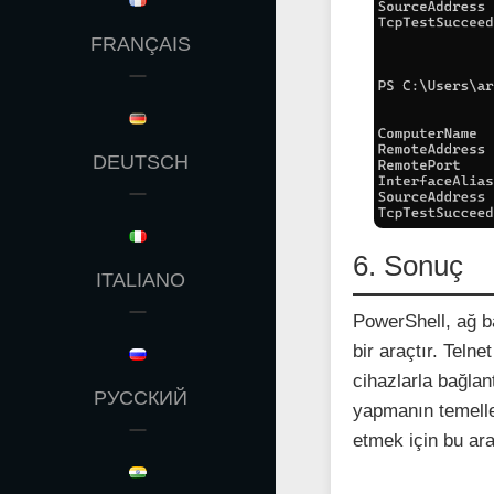
FRANÇAIS
DEUTSCH
6. Sonuç
ITALIANO
PowerShell, ağ ba
bir araçtır. Teln
cihazlarla bağlan
РУССКИЙ
yapmanın temeller
etmek için bu araç