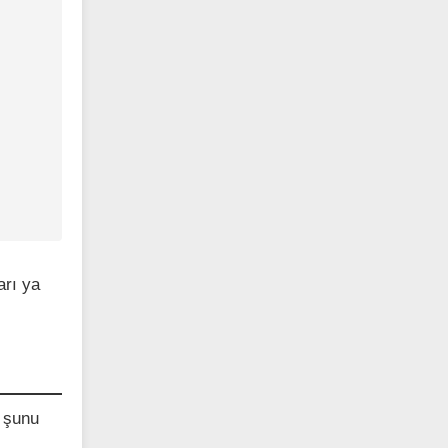
arı ya
n şunu