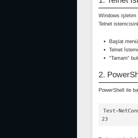
Windows işletim s
Telnet istemcisin
Başlat menüs
Telnet İstem
“Tamam” but
2. PowerShe
PowerShell ile ba
Test-NetCon
23