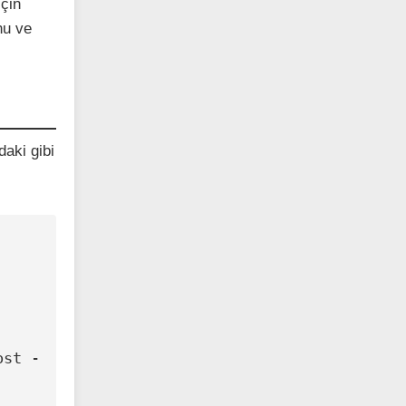
için
nu ve
daki gibi