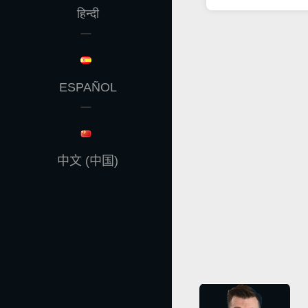
हिन्दी
ESPAÑOL
中文 (中国)