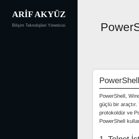
Skip
to
ARIF AKYÜZ
content
Yazı
PowerSh
Bilişim Teknolojileri Yöneticisi
gezinmesi
PowerShell
PowerShell, Windo
güçlü bir araçtır
protokoldür ve Po
PowerShell kulla
1. Telnet İ