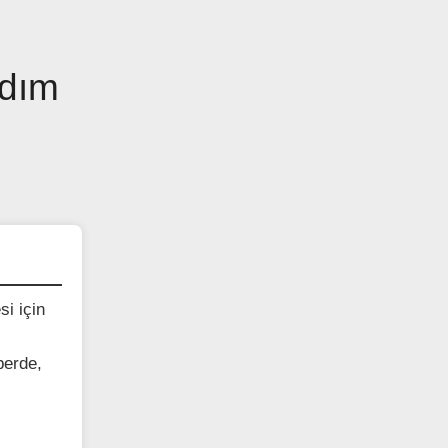
Adım
si için
berde,