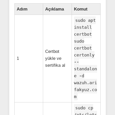
Adım
Açıklama
Komut
sudo apt
install
certbot
sudo
certbot
Certbot
certonly
1
yükle ve
--
sertifika al
standalon
e -d
wazuh.ari
fakyuz.co
m
sudo cp
/etc/lets