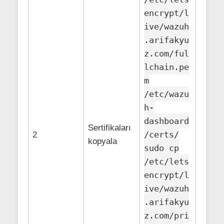
encrypt/l
ive/wazuh
.arifakyu
z.com/ful
lchain.pe
m
/etc/wazu
h-
dashboard
Sertifikaları
/certs/
2
kopyala
sudo cp
/etc/lets
encrypt/l
ive/wazuh
.arifakyu
z.com/pri