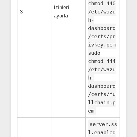
chmod 440
İzinleri
/etc/wazu
3
ayarla
h-
dashboard
/certs/pr
ivkey.pem
sudo
chmod 444
/etc/wazu
h-
dashboard
/certs/fu
llchain.p
em
server.ss
l.enabled