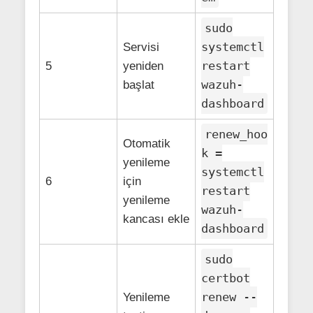
sudo
systemctl
Servisi
restart
5
yeniden
wazuh-
başlat
dashboard
renew_hoo
Otomatik
k =
yenileme
systemctl
6
için
restart
yenileme
wazuh-
kancası ekle
dashboard
sudo
certbot
renew --
Yenileme