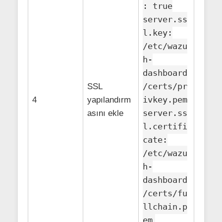
: true
server.ss
l.key:
/etc/wazu
h-
dashboard
/certs/pr
SSL
ivkey.pem
4
yapılandırm
server.ss
asını ekle
l.certifi
cate:
/etc/wazu
h-
dashboard
/certs/fu
llchain.p
em