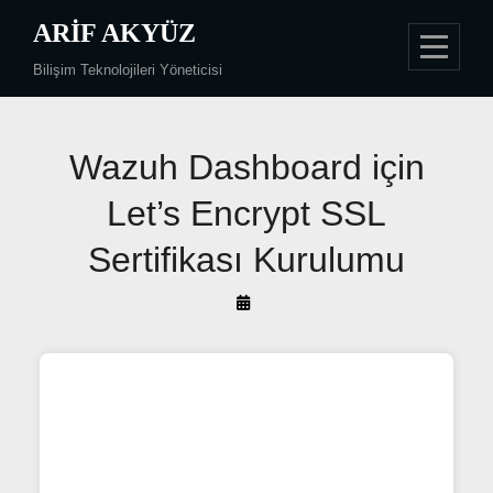
Skip
ARIF AKYÜZ
to
Bilişim Teknolojileri Yöneticisi
content
Yazı
Wazuh Dashboard için
gezinmesi
Let’s Encrypt SSL
Sertifikası Kurulumu
By
Arif
Akyüz