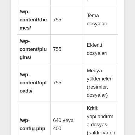
/wp-
Tema
content/the
755
dosyaları
mes/
/wp-
Eklenti
content/plu
755
dosyaları
gins/
Medya
/wp-
yüklemeleri
content/upl
755
(resimler,
oads/
dosyalar)
Kritik
yapılandırm
/wp-
640 veya
a dosyası
config.php
400
(saldırıya en