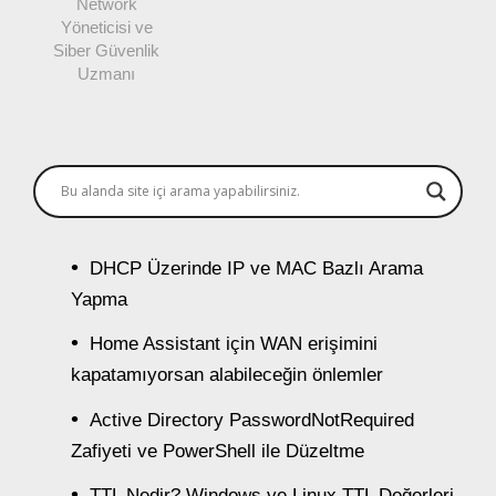
Network
Yöneticisi ve
Siber Güvenlik
Uzmanı
DHCP Üzerinde IP ve MAC Bazlı Arama
Yapma
Home Assistant için WAN erişimini
kapatamıyorsan alabileceğin önlemler
Active Directory PasswordNotRequired
Zafiyeti ve PowerShell ile Düzeltme
TTL Nedir? Windows ve Linux TTL Değerleri