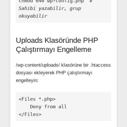
chmod 640 wp-config.php  
# 
Sahibi yazabilir, grup 
okuyabilir
Uploads Klasöründe PHP
Çalıştırmayı Engelleme
/wp-content/uploads/ klasörüne bir .htaccess
dosyası ekleyerek PHP çalıştırmayı
engelleyin:
<Files *.php>

    Deny from all

</Files>