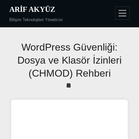
Skip
ARIF AKYÜZ
to
Bilişim Teknolojileri Yöneticisi
content
Yazı
WordPress Güvenliği:
gezinmesi
Dosya ve Klasör İzinleri
(CHMOD) Rehberi
By
Arif
Akyüz