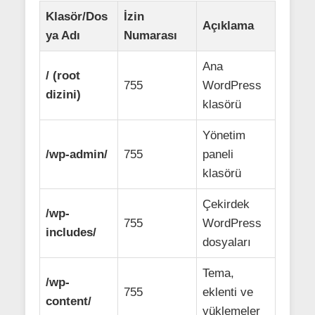
Klasör/Dos
İzin
Açıklama
ya Adı
Numarası
Ana
/ (root
755
WordPress
dizini)
klasörü
Yönetim
/wp-admin/
755
paneli
klasörü
Çekirdek
/wp-
755
WordPress
includes/
dosyaları
Tema,
/wp-
755
eklenti ve
content/
yüklemeler