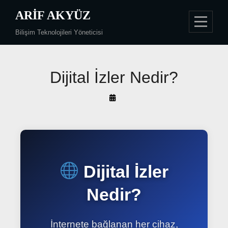
Skip
ARIF AKYÜZ
to
Bilişim Teknolojileri Yöneticisi
content
Yazı
Dijital İzler Nedir?
gezinmesi
By
Arif
Akyüz
Dijital İzler
Nedir?
İnternete bağlanan her cihaz,