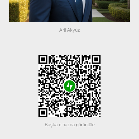
Arif Akyüz
Başka cihazda görüntüle