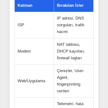
Katman
Bırakılan İzler
IP adresi, DNS
İSP
sorguları, trafik
hacmi
NAT tablosu,
Modem
DHCP kayıtları,
firewall logları
Çerezler, User-
Agent,
Web/Uygulama
fingerprinting
verileri
Telemetri, hata